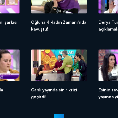
ni şarkısı
Oğluna 4 Kadın Zamanı'nda
Derya Tu
kavuştu!
açıklamal
da
Canlı yayında sinir krizi
Eşinin sev
geçirdi!
yayında yü