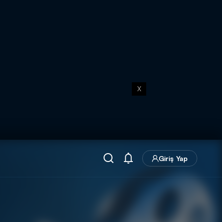
X
Giriş Yap