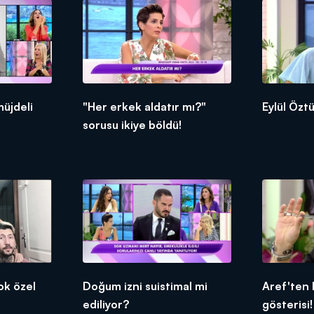
müjdeli
"Her erkek aldatır mı?"
Eylül Özt
sorusu ikiye böldü!
ok özel
Doğum izni suistimal mi
Aref'ten
ediliyor?
gösterisi!