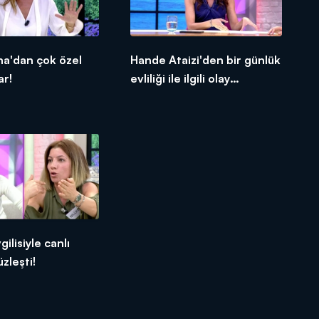
na'dan çok özel
Hande Ataizi'den bir günlük
ar!
evliliği ile ilgili olay
açıklamalar!
gilisiyle canlı
zleşti!