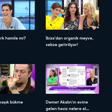
ürk hamile mi?
İbiza'dan organik meyve,
sebze getiriliyor!
 kaşık bükme
Demet Akalın'ın evine
gelen haciz nelere el