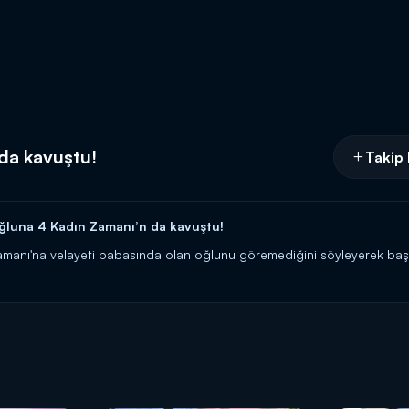
da kavuştu!
Takip 
oğluna 4 Kadın Zamanı’n da kavuştu!
manı'na velayeti babasında olan oğlunu göremediğini söyleyerek başv
teği kokusuna hasret kaldığı oğluna kavuşmaktı. Bir buçuk aydır göre
luktan gözyaşlarına hakim olamadı.
aat 09.30’da Kanal D’de!