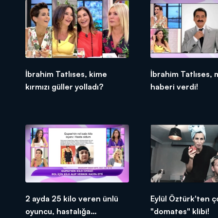
İbrahim Tatlıses, kime
İbrahim Tatlıses, 
kırmızı güller yolladı?
haberi verdi!
2 ayda 25 kilo veren ünlü
Eylül Öztürk'ten ç
oyuncu, hastalığa
"domates" klibi!