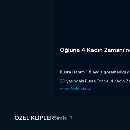
Oğluna 4 Kadın Zamanı'n
Büşra Hanım 1.5 aydır göremediği 
20 yaşındaki Büşra Töngel 4 Kadın Za
içinde anlatan Büşra Hanım'ın tek is
daha fazla oku
sayesinde kavuşan Büşra Hanım mutlu
4 Kadın Zamanı, hafta içi her gün s
ÖZEL KLİPLER
Sırala