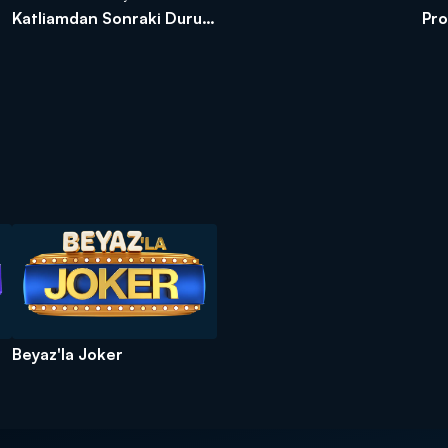
Katliamdan Sonraki Durum
Pro
ne?
Yan
Beyaz'la Joker