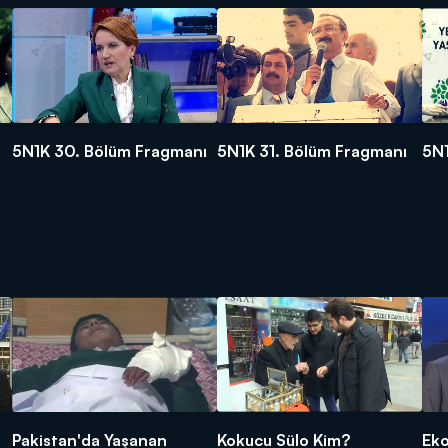
ı
5N1K 30. Bölüm Fragmanı
5N1K 31. Bölüm Fragmanı
5N1
n
Pakistan'da Yaşanan
Kokucu Sülo Kim?
Ek