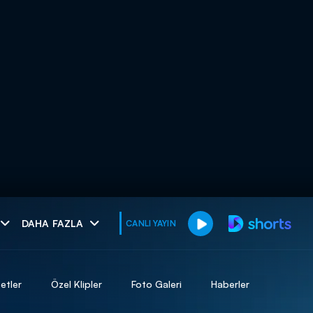
muhteşem ikili
DAHA FAZLA
CANLI YAYIN
I
etler
Özel Klipler
Foto Galeri
Haberler