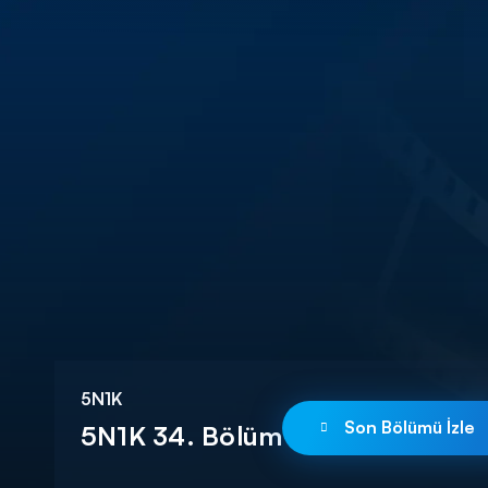
DİĞER SONUÇLAR
5N1K
Son Bölümü İzle
5N1K 34. Bölüm