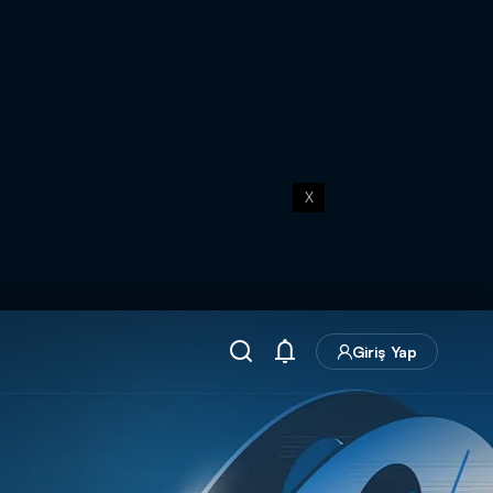
X
Giriş Yap