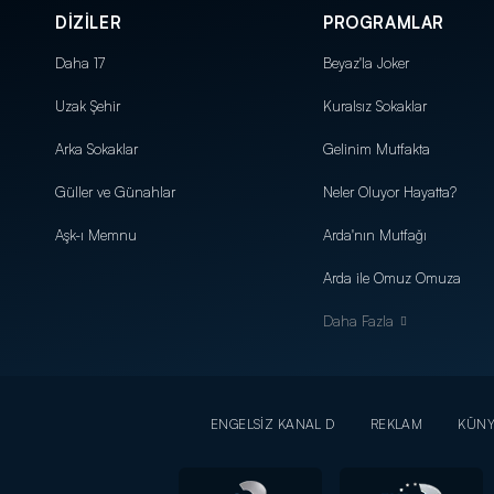
DİZİLER
PROGRAMLAR
Daha 17
Beyaz'la Joker
Uzak Şehir
Kuralsız Sokaklar
Arka Sokaklar
Gelinim Mutfakta
Güller ve Günahlar
Neler Oluyor Hayatta?
Aşk-ı Memnu
Arda'nın Mutfağı
Arda ile Omuz Omuza
Daha Fazla
ENGELSİZ KANAL D
REKLAM
KÜN