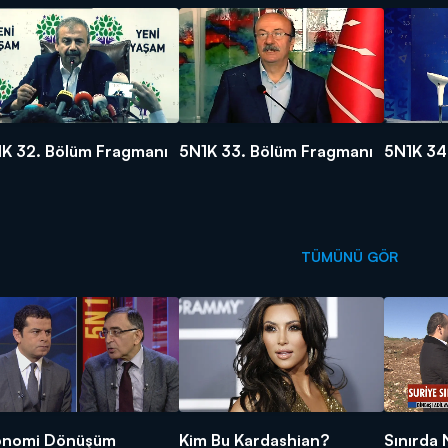
K 32. Bölüm Fragmanı
5N1K 33. Bölüm Fragmanı
5N1K 34
TÜMÜNÜ GÖR
onomi Dönüşüm
Kim Bu Kardashian?
Sınırda 