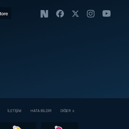
İLETİŞİM
HATA BİLDİR
DİĞER