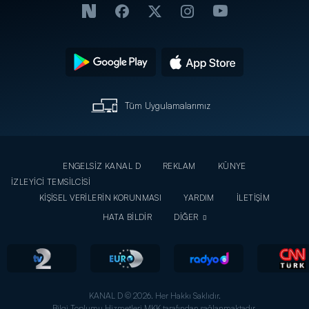
Tüm Uygulamalarımız
ENGELSİZ KANAL D
REKLAM
KÜNYE
İZLEYİCİ TEMSİLCİSİ
KİŞİSEL VERİLERİN KORUNMASI
YARDIM
İLETİŞİM
HATA BİLDİR
DİĞER
KANAL D © 2026. Her Hakkı Saklıdır.
Bilgi Toplumu Hizmetleri MKK tarafından sağlanmaktadır.