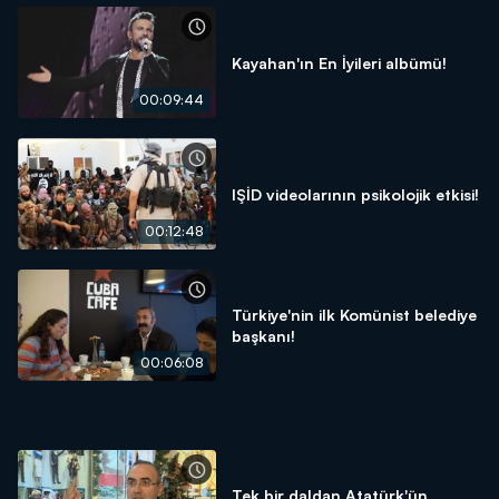
Kayahan'ın En İyileri albümü!
00:09:44
IŞİD videolarının psikolojik etkisi!
00:12:48
Türkiye'nin ilk Komünist belediye
başkanı!
00:06:08
Tek bir daldan Atatürk'ün