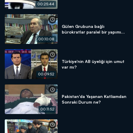
00:25:44
Gülen Grubuna bağlı
bürokratlar paralel bir yapımı
kurdu?
00:10:08
Türkiye'nin AB üyeliği için umut
var mı?
00:09:52
Pakistan'da Yaşanan Katliamdan
Sonraki Durum ne?
00:11:52