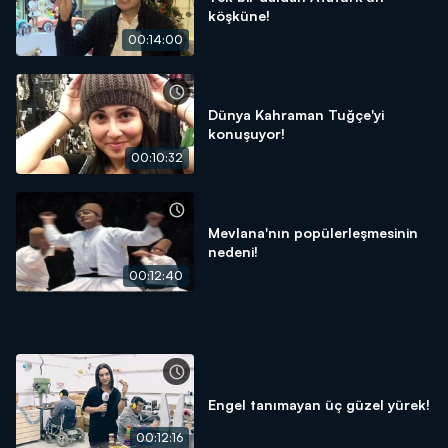
köşküne!
00:14:00
Dünya Kahraman Tuğçe'yi
konuşuyor!
00:10:32
Mevlana'nın popülerleşmesinin
nedeni!
00:12:40
Engel tanımayan üç güzel yürek!
00:12:16