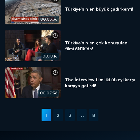
Türkiye'nin en büyük çadırkenti!
00:03:36
Türkiye'nin en çok konuşulan
filmi 5N1K'da!
00:18:16
The İnterview filmi iki ülkeyi karşı
karşıya getirdi!
00:07:36
1
2
3
...
8