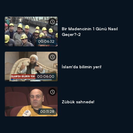
Bir Madencinin 1 Günü Nasıl
Geçer?-2
00:06:32
İslam'da bilimin yeri!
00:06:00
Zübük sahnede!
00:11:28