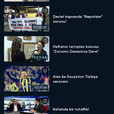
Devlet kapısında "Nepotizm"
sorunu!
00:13:20
Haftanın tartışılan konusu
"Zorunlu Osmanlıca Dersi"
00:11:44
Alex de Souza'nın Türkiye
serüveni
00:10:16
Kafamda bir tuhaflık!