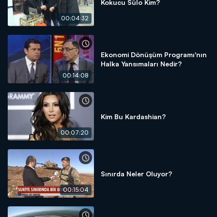
Kokucu Sülo Kim?
00:04:32
Ekonomi Dönüşüm Programı'nın
Halka Yansımaları Nedir?
00:14:08
Kim Bu Kardashian?
00:07:20
Sınırda Neler Oluyor?
00:15:04