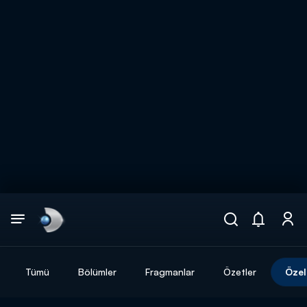
Arama
muhteşem ikili
ARAMA SONUÇLARI
Tümü
Bölümler
Fragmanlar
Özetler
Özel
DİĞER SONUÇLAR