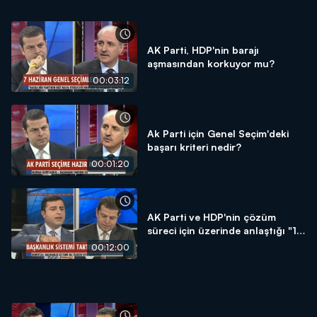
AK Parti, HDP'nin barajı
aşmasından korkuyor mu?
00:03:12
Ak Parti için Genel Seçim'deki
başarı kriteri nedir?
00:01:20
AK Parti ve HDP'nin çözüm
süreci için üzerinde anlaştığı "10
Madde" ne anlama geliyor?
00:12:00