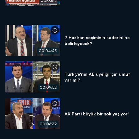
00:03:12
7 Haziran seçiminin kaderini ne
belirleyecek?
00:04:43
Türkiye'nin AB üyeliği için umut
var mı?
00:09:52
AK Parti büyük bir şok yaşıyor!
00:06:32