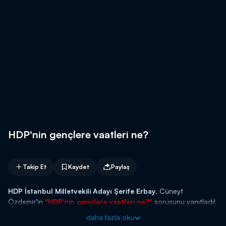
HDP'nin gençlere vaatleri ne?
Takip Et
Kaydet
Paylaş
HDP İstanbul Milletvekili Adayı Şerife Erbay
, Cüneyt
Özdemir’in
"HDP'nin gençlere vaatleri ne?"
sorusunu yanıtladı!
daha fazla oku