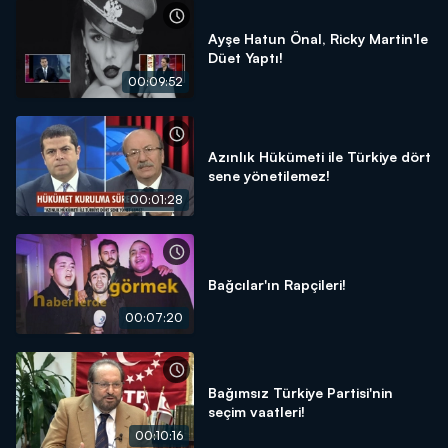
Ayşe Hatun Önal, Ricky Martin'le
Düet Yaptı!
00:09:52
Azınlık Hükümeti ile Türkiye dört
sene yönetilemez!
00:01:28
Bağcılar'ın Rapçileri!
00:07:20
Bağımsız Türkiye Partisi'nin
seçim vaatleri!
00:10:16