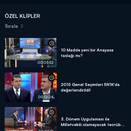
ÖZEL KLİPLER
Sırala
10 Madde yeni bir Anayasa
taslağı mı?
00:03:52
2015 Genel Seçimleri 5N1K'da
değerlendirildi!
00:12:24
3. Dönem Uygulaması ile
Milletvekili olamayacak tecrübeli
isimler dezavantaj mı?