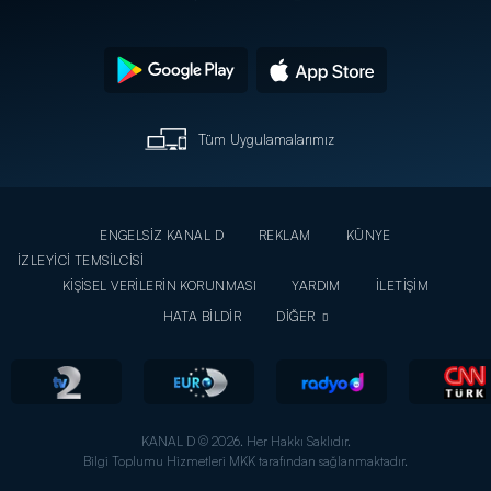
Tüm Uygulamalarımız
ENGELSİZ KANAL D
REKLAM
KÜNYE
İZLEYİCİ TEMSİLCİSİ
KİŞİSEL VERİLERİN KORUNMASI
YARDIM
İLETİŞİM
HATA BİLDİR
DİĞER
KANAL D © 2026. Her Hakkı Saklıdır.
Bilgi Toplumu Hizmetleri MKK tarafından sağlanmaktadır.