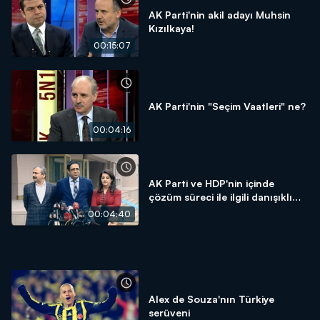
AK Parti'nin akil adayı Muhsin
Kızılkaya!
00:15:07
AK Parti'nin "Seçim Vaatleri" ne?
00:04:16
AK Parti ve HDP'nin içinde
çözüm süreci ile ilgili danışıklı
dövüş mü var?
00:04:40
Alex de Souza'nın Türkiye
serüveni