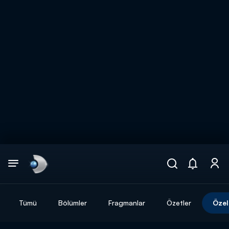
Arama
muhteşem ikili
ARAMA SONUÇLARI
Tümü
Bölümler
Fragmanlar
Özetler
Özel
DİĞER SONUÇLAR