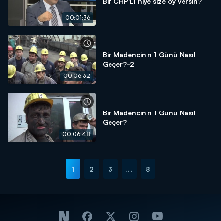
Bir CHP'Lİ niye size oy versin?
00:01:36
Bir Madencinin 1 Günü Nasıl
Geçer?-2
00:06:32
Bir Madencinin 1 Günü Nasıl
Geçer?
00:06:48
1
2
3
...
8