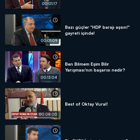
00:01:17
Bazı güçler "HDP barajı aşsın!"
gayreti içinde!
00:01:09
Ben Bilmem Eşim Bilir
Yarışması'nın başarısı nedir?
00:13:04
Best of Oktay Vural!
00:08:00