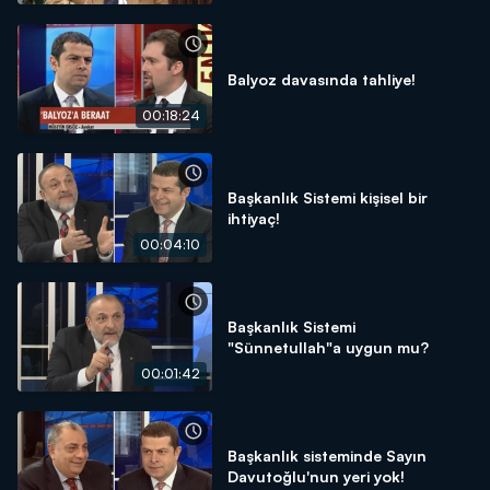
Balyoz davasında tahliye!
00:18:24
Başkanlık Sistemi kişisel bir
ihtiyaç!
00:04:10
Başkanlık Sistemi
"Sünnetullah"a uygun mu?
00:01:42
Başkanlık sisteminde Sayın
Davutoğlu'nun yeri yok!