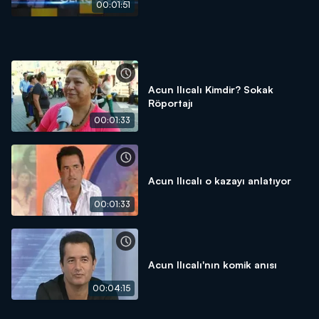
00:01:51
Acun Ilıcalı Kimdir? Sokak
Röportajı
00:01:33
Acun Ilıcalı o kazayı anlatıyor
00:01:33
Acun Ilıcalı'nın komik anısı
00:04:15