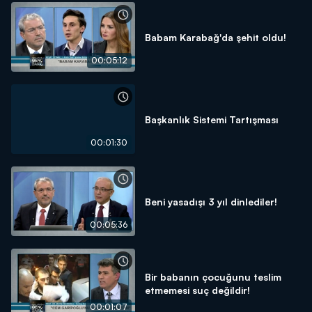
Babam Karabağ'da şehit oldu!
00:05:12
Başkanlık Sistemi Tartışması
00:01:30
Beni yasadışı 3 yıl dinlediler!
00:05:36
Bir babanın çocuğunu teslim
etmemesi suç değildir!
00:01:07