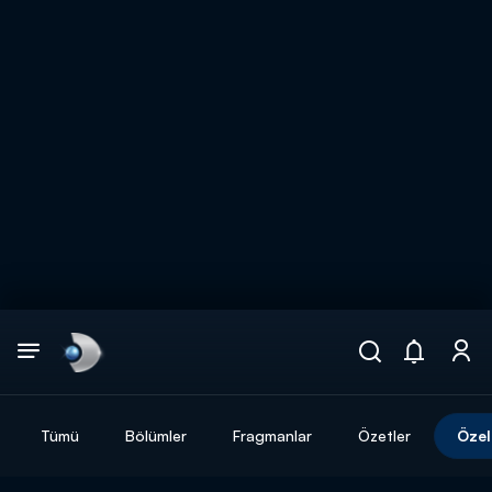
Arama
muhteşem ikili
ARAMA SONUÇLARI
Tümü
Bölümler
Fragmanlar
Özetler
Özel
DİĞER SONUÇLAR