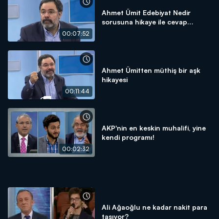
Ahmet Ümit Edebiyat Nedir
sorusuna hikaye ile cevap
veriyor
00:07:52
Ahmet Ümitten müthiş bir aşk
hikayesi
00:11:44
AKP'nin en keskin muhalifi, yine
kendi programı!
00:02:32
Ali Ağaoğlu ne kadar nakit para
taşıyor?