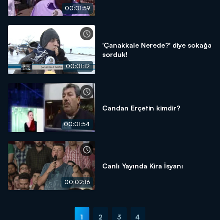
00:01:59
'Çanakkale Nerede?' diye sokağa
sorduk!
00:01:12
Candan Erçetin kimdir?
00:01:54
Canlı Yayında Kira İsyanı
00:02:16
1
2
3
4