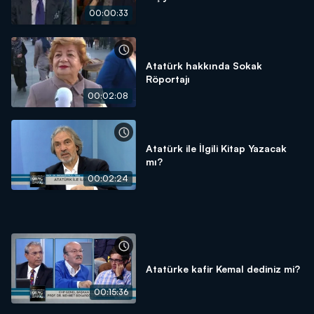
00:00:33
Atatürk hakkında Sokak
Röportajı
00:02:08
Atatürk ile İlgili Kitap Yazacak
mı?
00:02:24
Atatürke kafir Kemal dediniz mi?
00:15:36