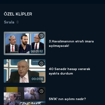
ÖZEL KLİPLER
Sırala
3.Havalimanının etrafı imara
açılmayacak!
00:01:52
40 Senedir hesap vererek
ayakta durdum
00:01:15
5N1K' nın açılımı nedir?