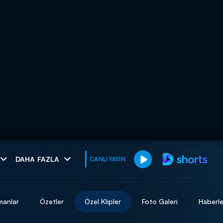
muhteşem ikili
DAHA FAZLA
CANLI YAYIN
I
manlar
Özetler
Özel Klipler
Foto Galeri
Haberle