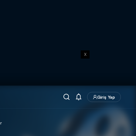
X
Giriş Yap
r