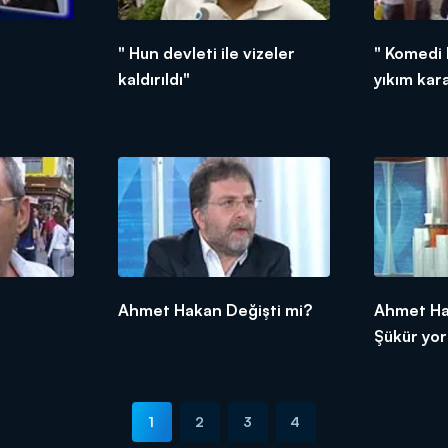
" Hun devleti ile vizeler
" Komedi
kaldırıldı"
yıkım kara
Ahmet Hakan Değişti mi?
Ahmet Ha
Şükür yo
1
2
3
4