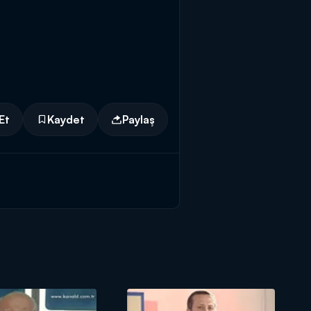
Et
Kaydet
Paylaş