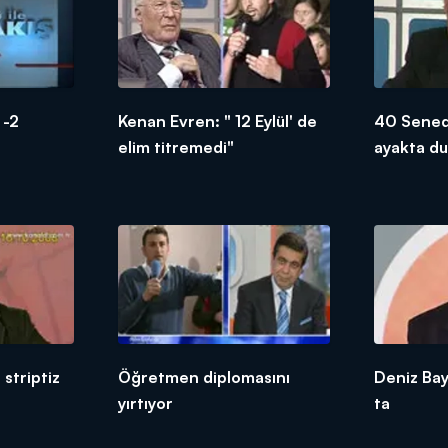
 -2
Kenan Evren: " 12 Eylül' de
40 Sened
elim titremedi"
ayakta d
striptiz
Öğretmen diplomasını
Deniz Bay
yırtıyor
ta