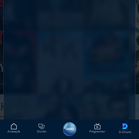
CANLI
Anasayfa
Diziler
Programlar
D-Shorts