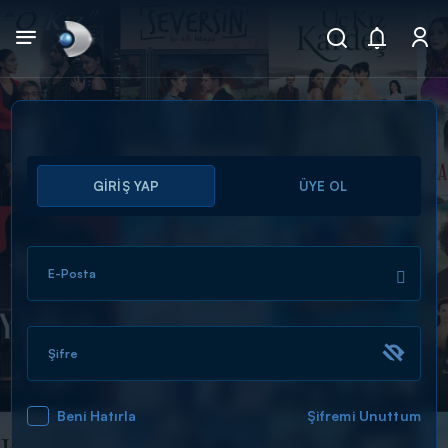
Arama
GİRİŞ YAP
ÜYE OL
muhteşem ikili
ARAMA SONUÇLARI
E-Posta
Şifre
Beni Hatırla
Şifremi Unuttum
DİĞER SONUÇLAR