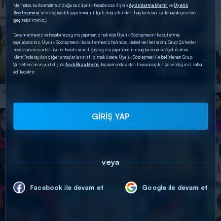
Merhaba, kullanmakta olduğunuz üyelik hesabınıza ilişkin
Aydınlatma Metni
ve
Üyelik
Sözleşmesi
’nde değişiklik yapılmıştır. (İlgili değişiklikleri bağlantıları kullanarak gözden
geçirebilirsiniz.)
Devam etmeniz ve hesabınıza giriş yapmanız halinde Üyelik Sözleşmesini kabul etmiş
sayılacaksınız. Üyelik Sözleşmesini kabul etmeniz halinde; kişisel verilerinizin, Grup Şirketleri
hesaplarınıza ortak üyelik hesabı aracılığıyla giriş yapılmasının sağlanması ve Aydınlatma
Metni’nde sayılan diğer amaçlarla sınırlı olmak üzere, Üyelik Sözleşmesi ile belirlenen Grup
Şirketleri’ne ve yurt dışına
Açık Rıza Metni
kapsamında aktarılmasına açık rıza verdiğiniz kabul
edilecektir.
GİRİŞ YAP
veya
Facebook ile devam et
Google ile devam et