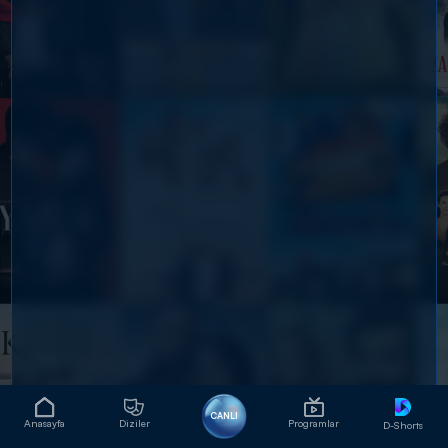
CANLI
Anasayfa
Diziler
Programlar
D-Shorts