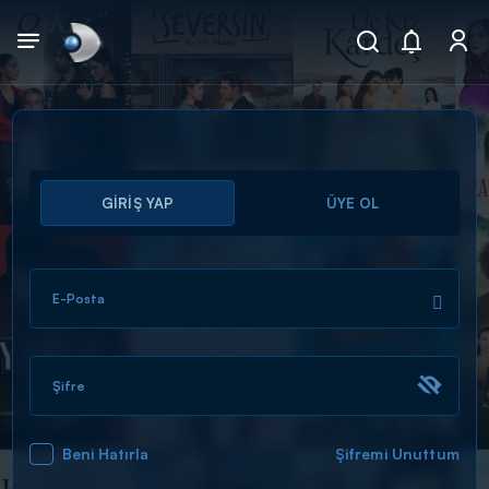
Arama
GİRİŞ YAP
ÜYE OL
muhteşem ikili
ARAMA SONUÇLARI
E-Posta
Şifre
Beni Hatırla
Şifremi Unuttum
DİĞER SONUÇLAR