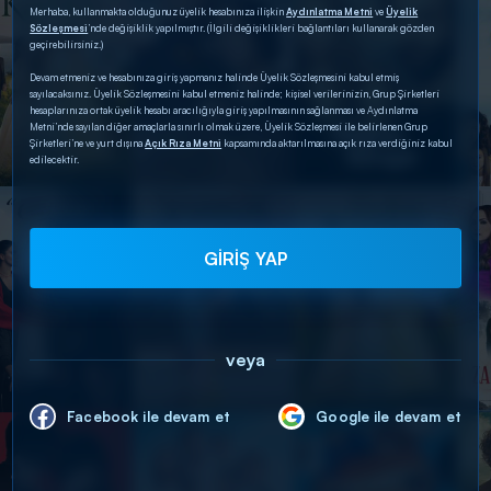
Merhaba, kullanmakta olduğunuz üyelik hesabınıza ilişkin
Aydınlatma Metni
ve
Üyelik
Sözleşmesi
’nde değişiklik yapılmıştır. (İlgili değişiklikleri bağlantıları kullanarak gözden
geçirebilirsiniz.)
Devam etmeniz ve hesabınıza giriş yapmanız halinde Üyelik Sözleşmesini kabul etmiş
sayılacaksınız. Üyelik Sözleşmesini kabul etmeniz halinde; kişisel verilerinizin, Grup Şirketleri
hesaplarınıza ortak üyelik hesabı aracılığıyla giriş yapılmasının sağlanması ve Aydınlatma
Metni’nde sayılan diğer amaçlarla sınırlı olmak üzere, Üyelik Sözleşmesi ile belirlenen Grup
Şirketleri’ne ve yurt dışına
Açık Rıza Metni
kapsamında aktarılmasına açık rıza verdiğiniz kabul
edilecektir.
GİRİŞ YAP
veya
Facebook ile devam et
Google ile devam et