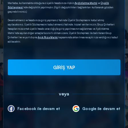
Merhaba, kullanmakta olduğunuz üyelik hesabınıza ilişkin
Aydınlatma Metni
ve
Üyelik
Sözleşmesi
’nde değişiklik yapılmıştır. (İlgili değişiklikleri bağlantıları kullanarak gözden
geçirebilirsiniz.)
Devam etmeniz ve hesabınıza giriş yapmanız halinde Üyelik Sözleşmesini kabul etmiş
sayılacaksınız. Üyelik Sözleşmesini kabul etmeniz halinde; kişisel verilerinizin, Grup Şirketleri
hesaplarınıza ortak üyelik hesabı aracılığıyla giriş yapılmasının sağlanması ve Aydınlatma
Metni’nde sayılan diğer amaçlarla sınırlı olmak üzere, Üyelik Sözleşmesi ile belirlenen Grup
Şirketleri’ne ve yurt dışına
Açık Rıza Metni
kapsamında aktarılmasına açık rıza verdiğiniz kabul
edilecektir.
GİRİŞ YAP
veya
Facebook ile devam et
Google ile devam et