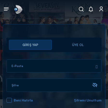
Arama
GİRİŞ YAP
ÜYE OL
muhteşem ikili
ARAMA SONUÇLARI
E-Posta
Şifre
Beni Hatırla
Şifremi Unuttum
DİĞER SONUÇLAR