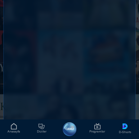
CANLI
Anasayfa
Diziler
Programlar
D-Shorts