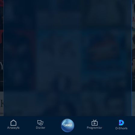
CANLI
Anasayfa
Diziler
Programlar
D-Shorts