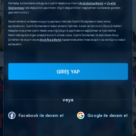
Merhaba, kullanmakta olduğunuz üyelik hesabınıza ilişkin
Aydınlatma Metni
ve
Üyelik
Sözleşmesi
’nde değişiklik yapılmıştır. (İlgili değişiklikleri bağlantıları kullanarak gözden
geçirebilirsiniz.)
Devam etmeniz ve hesabınıza giriş yapmanız halinde Üyelik Sözleşmesini kabul etmiş
sayılacaksınız. Üyelik Sözleşmesini kabul etmeniz halinde; kişisel verilerinizin, Grup Şirketleri
hesaplarınıza ortak üyelik hesabı aracılığıyla giriş yapılmasının sağlanması ve Aydınlatma
Metni’nde sayılan diğer amaçlarla sınırlı olmak üzere, Üyelik Sözleşmesi ile belirlenen Grup
Şirketleri’ne ve yurt dışına
Açık Rıza Metni
kapsamında aktarılmasına açık rıza verdiğiniz kabul
edilecektir.
GİRİŞ YAP
veya
Facebook ile devam et
Google ile devam et