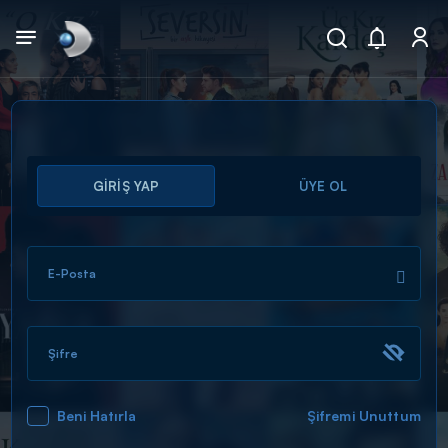
Arama
GİRİŞ YAP
ÜYE OL
muhteşem ikili
ARAMA SONUÇLARI
E-Posta
Şifre
Beni Hatırla
Şifremi Unuttum
DİĞER SONUÇLAR