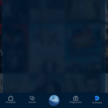
CANLI
Anasayfa
Diziler
Programlar
D-Shorts