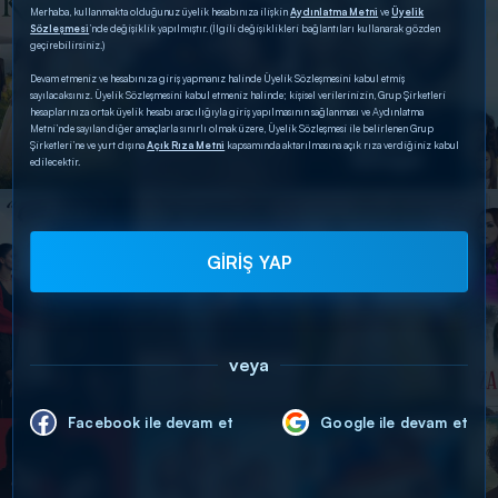
Merhaba, kullanmakta olduğunuz üyelik hesabınıza ilişkin
Aydınlatma Metni
ve
Üyelik
Sözleşmesi
’nde değişiklik yapılmıştır. (İlgili değişiklikleri bağlantıları kullanarak gözden
geçirebilirsiniz.)
Devam etmeniz ve hesabınıza giriş yapmanız halinde Üyelik Sözleşmesini kabul etmiş
sayılacaksınız. Üyelik Sözleşmesini kabul etmeniz halinde; kişisel verilerinizin, Grup Şirketleri
hesaplarınıza ortak üyelik hesabı aracılığıyla giriş yapılmasının sağlanması ve Aydınlatma
Metni’nde sayılan diğer amaçlarla sınırlı olmak üzere, Üyelik Sözleşmesi ile belirlenen Grup
Şirketleri’ne ve yurt dışına
Açık Rıza Metni
kapsamında aktarılmasına açık rıza verdiğiniz kabul
edilecektir.
GİRİŞ YAP
veya
Facebook ile devam et
Google ile devam et