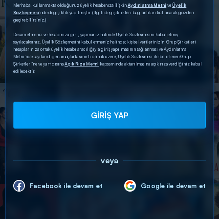
Merhaba, kullanmakta olduğunuz üyelik hesabınıza ilişkin
Aydınlatma Metni
ve
Üyelik
Sözleşmesi
’nde değişiklik yapılmıştır. (İlgili değişiklikleri bağlantıları kullanarak gözden
geçirebilirsiniz.)
Devam etmeniz ve hesabınıza giriş yapmanız halinde Üyelik Sözleşmesini kabul etmiş
sayılacaksınız. Üyelik Sözleşmesini kabul etmeniz halinde; kişisel verilerinizin, Grup Şirketleri
hesaplarınıza ortak üyelik hesabı aracılığıyla giriş yapılmasının sağlanması ve Aydınlatma
Metni’nde sayılan diğer amaçlarla sınırlı olmak üzere, Üyelik Sözleşmesi ile belirlenen Grup
Şirketleri’ne ve yurt dışına
Açık Rıza Metni
kapsamında aktarılmasına açık rıza verdiğiniz kabul
edilecektir.
GİRİŞ YAP
veya
Facebook ile devam et
Google ile devam et