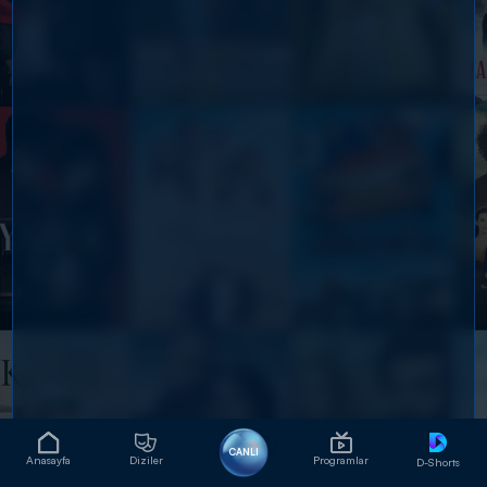
CANLI
Anasayfa
Diziler
Programlar
D-Shorts