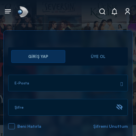
Arama
GİRİŞ YAP
ÜYE OL
muhteşem ikili
ARAMA SONUÇLARI
E-Posta
Şifre
Beni Hatırla
Şifremi Unuttum
DİĞER SONUÇLAR