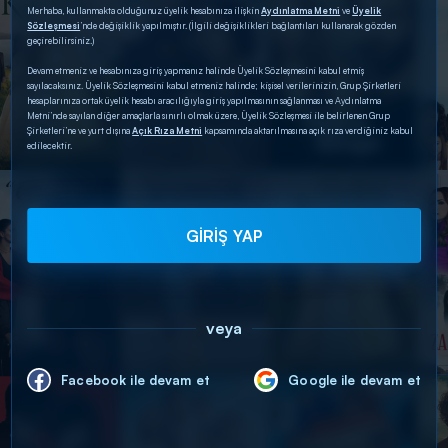
Merhaba, kullanmakta olduğunuz üyelik hesabınıza ilişkin
Aydınlatma Metni
ve
Üyelik
Sözleşmesi
’nde değişiklik yapılmıştır. (İlgili değişiklikleri bağlantıları kullanarak gözden
geçirebilirsiniz.)
Devam etmeniz ve hesabınıza giriş yapmanız halinde Üyelik Sözleşmesini kabul etmiş
sayılacaksınız. Üyelik Sözleşmesini kabul etmeniz halinde; kişisel verilerinizin, Grup Şirketleri
hesaplarınıza ortak üyelik hesabı aracılığıyla giriş yapılmasının sağlanması ve Aydınlatma
Metni’nde sayılan diğer amaçlarla sınırlı olmak üzere, Üyelik Sözleşmesi ile belirlenen Grup
Şirketleri’ne ve yurt dışına
Açık Rıza Metni
kapsamında aktarılmasına açık rıza verdiğiniz kabul
edilecektir.
GİRİŞ YAP
veya
Facebook ile devam et
Google ile devam et