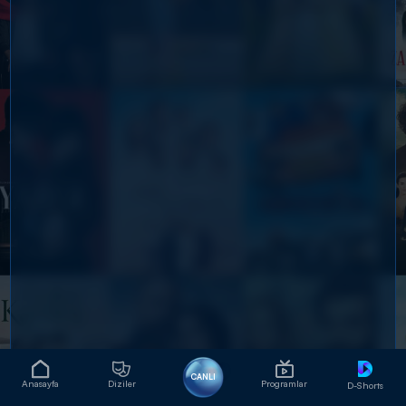
CANLI
Anasayfa
Diziler
Programlar
D-Shorts