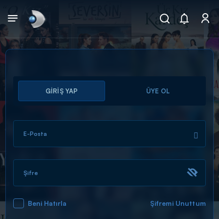
Arama
GİRİŞ YAP
ÜYE OL
muhteşem ikili
ARAMA SONUÇLARI
E-Posta
Şifre
Beni Hatırla
Şifremi Unuttum
DİĞER SONUÇLAR