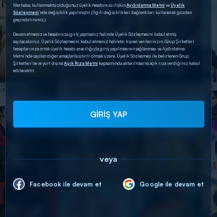
Merhaba, kullanmakta olduğunuz üyelik hesabınıza ilişkin
Aydınlatma Metni
ve
Üyelik
Sözleşmesi
’nde değişiklik yapılmıştır. (İlgili değişiklikleri bağlantıları kullanarak gözden
geçirebilirsiniz.)
Devam etmeniz ve hesabınıza giriş yapmanız halinde Üyelik Sözleşmesini kabul etmiş
sayılacaksınız. Üyelik Sözleşmesini kabul etmeniz halinde; kişisel verilerinizin, Grup Şirketleri
hesaplarınıza ortak üyelik hesabı aracılığıyla giriş yapılmasının sağlanması ve Aydınlatma
Metni’nde sayılan diğer amaçlarla sınırlı olmak üzere, Üyelik Sözleşmesi ile belirlenen Grup
Şirketleri’ne ve yurt dışına
Açık Rıza Metni
kapsamında aktarılmasına açık rıza verdiğiniz kabul
edilecektir.
GİRİŞ YAP
veya
Facebook ile devam et
Google ile devam et