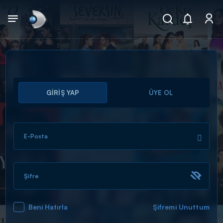
Arama
GİRİŞ YAP
ÜYE OL
muhteşem ikili
ARAMA SONUÇLARI
E-Posta
Şifre
Beni Hatırla
Şifremi Unuttum
DİĞER SONUÇLAR