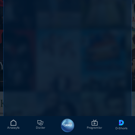
CANLI
Anasayfa
Diziler
Programlar
D-Shorts