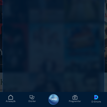
CANLI
Anasayfa
Diziler
Programlar
D-Shorts