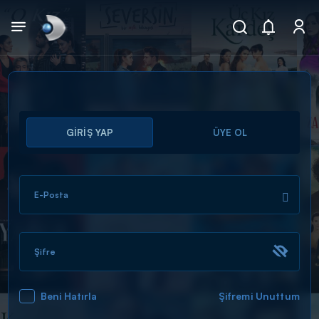
Arama
GİRİŞ YAP
ÜYE OL
muhteşem ikili
ARAMA SONUÇLARI
E-Posta
Şifre
Beni Hatırla
Şifremi Unuttum
DİĞER SONUÇLAR