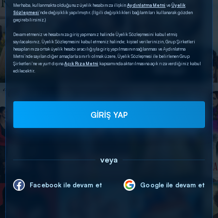
Merhaba, kullanmakta olduğunuz üyelik hesabınıza ilişkin
Aydınlatma Metni
ve
Üyelik
Sözleşmesi
’nde değişiklik yapılmıştır. (İlgili değişiklikleri bağlantıları kullanarak gözden
geçirebilirsiniz.)
Devam etmeniz ve hesabınıza giriş yapmanız halinde Üyelik Sözleşmesini kabul etmiş
sayılacaksınız. Üyelik Sözleşmesini kabul etmeniz halinde; kişisel verilerinizin, Grup Şirketleri
hesaplarınıza ortak üyelik hesabı aracılığıyla giriş yapılmasının sağlanması ve Aydınlatma
Metni’nde sayılan diğer amaçlarla sınırlı olmak üzere, Üyelik Sözleşmesi ile belirlenen Grup
Şirketleri’ne ve yurt dışına
Açık Rıza Metni
kapsamında aktarılmasına açık rıza verdiğiniz kabul
edilecektir.
GİRİŞ YAP
veya
Facebook ile devam et
Google ile devam et