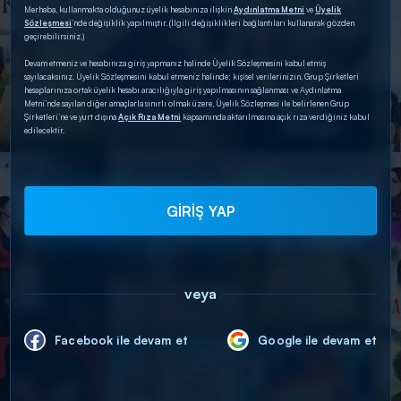
Merhaba, kullanmakta olduğunuz üyelik hesabınıza ilişkin
Aydınlatma Metni
ve
Üyelik
Sözleşmesi
’nde değişiklik yapılmıştır. (İlgili değişiklikleri bağlantıları kullanarak gözden
geçirebilirsiniz.)
Devam etmeniz ve hesabınıza giriş yapmanız halinde Üyelik Sözleşmesini kabul etmiş
sayılacaksınız. Üyelik Sözleşmesini kabul etmeniz halinde; kişisel verilerinizin, Grup Şirketleri
hesaplarınıza ortak üyelik hesabı aracılığıyla giriş yapılmasının sağlanması ve Aydınlatma
Metni’nde sayılan diğer amaçlarla sınırlı olmak üzere, Üyelik Sözleşmesi ile belirlenen Grup
Şirketleri’ne ve yurt dışına
Açık Rıza Metni
kapsamında aktarılmasına açık rıza verdiğiniz kabul
edilecektir.
GİRİŞ YAP
veya
Facebook ile devam et
Google ile devam et