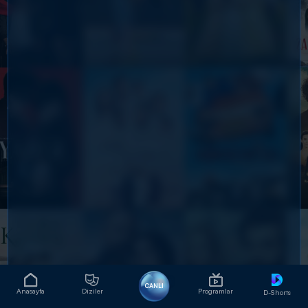
CANLI
Anasayfa
Diziler
Programlar
D-Shorts