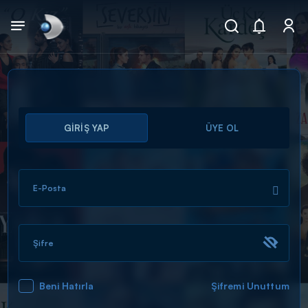
Arama
GİRİŞ YAP
ÜYE OL
muhteşem ikili
ARAMA SONUÇLARI
E-Posta
Şifre
Beni Hatırla
Şifremi Unuttum
DİĞER SONUÇLAR