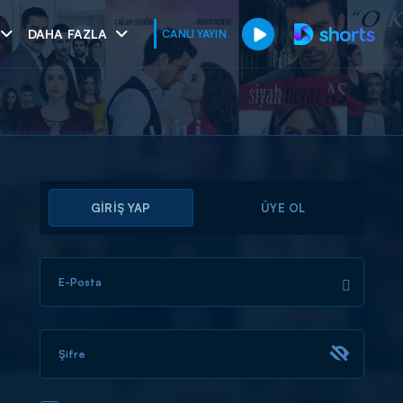
DAHA FAZLA
CANLI YAYIN
GİRİŞ YAP
ÜYE OL
E-Posta
muhteşem ikili
I
Şifre