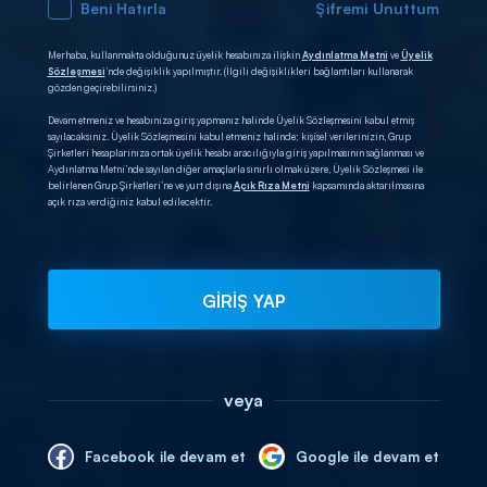
Beni Hatırla
Şifremi Unuttum
Merhaba, kullanmakta olduğunuz üyelik hesabınıza ilişkin
Aydınlatma Metni
ve
Üyelik
Sözleşmesi
’nde değişiklik yapılmıştır. (İlgili değişiklikleri bağlantıları kullanarak
gözden geçirebilirsiniz.)
Devam etmeniz ve hesabınıza giriş yapmanız halinde Üyelik Sözleşmesini kabul etmiş
sayılacaksınız. Üyelik Sözleşmesini kabul etmeniz halinde; kişisel verilerinizin, Grup
Şirketleri hesaplarınıza ortak üyelik hesabı aracılığıyla giriş yapılmasının sağlanması ve
Aydınlatma Metni’nde sayılan diğer amaçlarla sınırlı olmak üzere, Üyelik Sözleşmesi ile
belirlenen Grup Şirketleri’ne ve yurt dışına
Açık Rıza Metni
kapsamında aktarılmasına
açık rıza verdiğiniz kabul edilecektir.
GİRİŞ YAP
veya
Facebook ile devam et
Google ile devam et