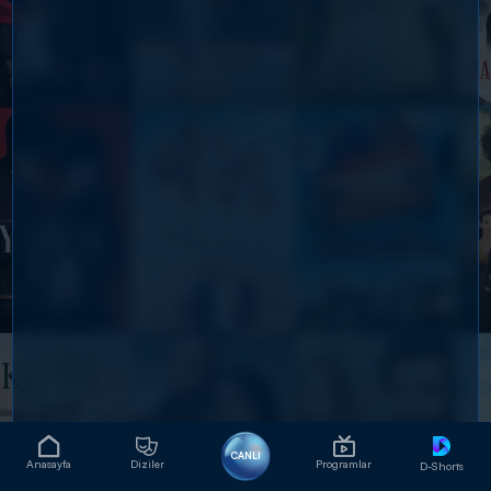
CANLI
Anasayfa
Diziler
Programlar
D-Shorts