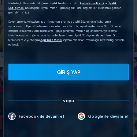
Merhaba, kullanmakta olduğunuz üyelik hesabınıza ilişkin
Aydınlatma Metni
ve
Üyelik
Sözleşmesi
’nde değişiklik yapılmıştır. (İlgili değişiklikleri bağlantıları kullanarak gözden
geçirebilirsiniz.)
Devam etmeniz ve hesabınıza giriş yapmanız halinde Üyelik Sözleşmesini kabul etmiş
sayılacaksınız. Üyelik Sözleşmesini kabul etmeniz halinde; kişisel verilerinizin, Grup Şirketleri
hesaplarınıza ortak üyelik hesabı aracılığıyla giriş yapılmasının sağlanması ve Aydınlatma
Metni’nde sayılan diğer amaçlarla sınırlı olmak üzere, Üyelik Sözleşmesi ile belirlenen Grup
Şirketleri’ne ve yurt dışına
Açık Rıza Metni
kapsamında aktarılmasına açık rıza verdiğiniz kabul
edilecektir.
GİRİŞ YAP
veya
Facebook ile devam et
Google ile devam et