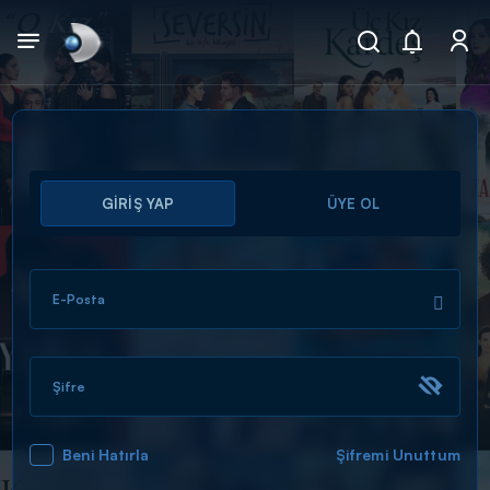
Arama
GİRİŞ YAP
ÜYE OL
muhteşem ikili
ARAMA SONUÇLARI
E-Posta
Şifre
Beni Hatırla
Şifremi Unuttum
DİĞER SONUÇLAR