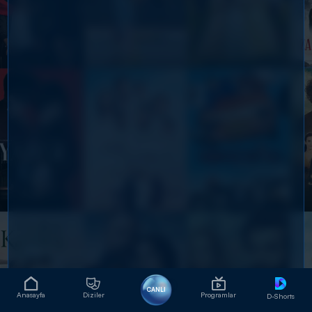
CANLI
Anasayfa
Diziler
Programlar
D-Shorts