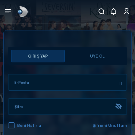
Arama
GİRİŞ YAP
ÜYE OL
muhteşem ikili
ARAMA SONUÇLARI
E-Posta
Şifre
Beni Hatırla
Şifremi Unuttum
DİĞER SONUÇLAR