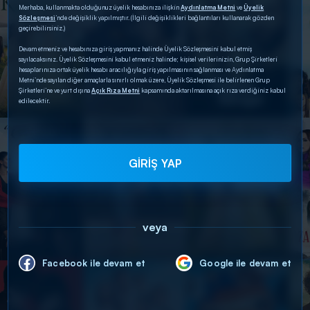
Merhaba, kullanmakta olduğunuz üyelik hesabınıza ilişkin
Aydınlatma Metni
ve
Üyelik
Sözleşmesi
’nde değişiklik yapılmıştır. (İlgili değişiklikleri bağlantıları kullanarak gözden
geçirebilirsiniz.)
Devam etmeniz ve hesabınıza giriş yapmanız halinde Üyelik Sözleşmesini kabul etmiş
sayılacaksınız. Üyelik Sözleşmesini kabul etmeniz halinde; kişisel verilerinizin, Grup Şirketleri
hesaplarınıza ortak üyelik hesabı aracılığıyla giriş yapılmasının sağlanması ve Aydınlatma
Metni’nde sayılan diğer amaçlarla sınırlı olmak üzere, Üyelik Sözleşmesi ile belirlenen Grup
Şirketleri’ne ve yurt dışına
Açık Rıza Metni
kapsamında aktarılmasına açık rıza verdiğiniz kabul
edilecektir.
GİRİŞ YAP
veya
Facebook ile devam et
Google ile devam et