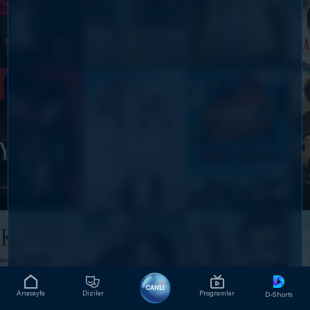
CANLI
Anasayfa
Diziler
Programlar
D-Shorts