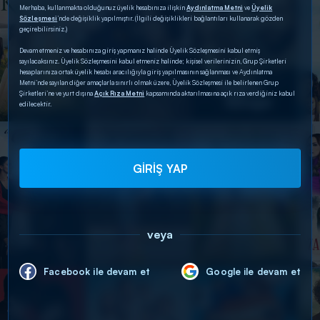
Merhaba, kullanmakta olduğunuz üyelik hesabınıza ilişkin
Aydınlatma Metni
ve
Üyelik
Sözleşmesi
’nde değişiklik yapılmıştır. (İlgili değişiklikleri bağlantıları kullanarak gözden
geçirebilirsiniz.)
Devam etmeniz ve hesabınıza giriş yapmanız halinde Üyelik Sözleşmesini kabul etmiş
sayılacaksınız. Üyelik Sözleşmesini kabul etmeniz halinde; kişisel verilerinizin, Grup Şirketleri
hesaplarınıza ortak üyelik hesabı aracılığıyla giriş yapılmasının sağlanması ve Aydınlatma
Metni’nde sayılan diğer amaçlarla sınırlı olmak üzere, Üyelik Sözleşmesi ile belirlenen Grup
Şirketleri’ne ve yurt dışına
Açık Rıza Metni
kapsamında aktarılmasına açık rıza verdiğiniz kabul
edilecektir.
GİRİŞ YAP
veya
Facebook ile devam et
Google ile devam et