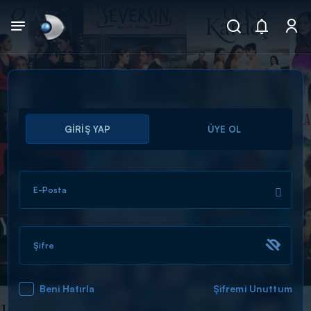
Arama
GİRİŞ YAP
ÜYE OL
muhteşem ikili
ARAMA SONUÇLARI
E-Posta
Şifre
Beni Hatırla
Şifremi Unuttum
DİĞER SONUÇLAR