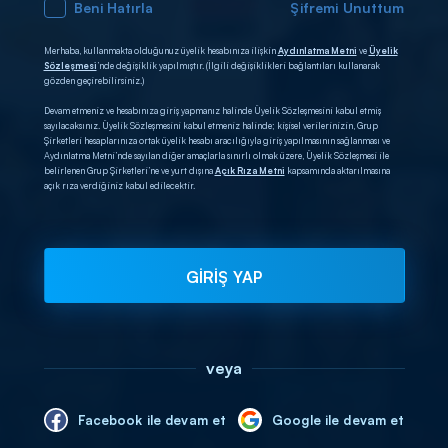
Beni Hatırla
Şifremi Unuttum
Merhaba, kullanmakta olduğunuz üyelik hesabınıza ilişkin
Aydınlatma Metni
ve
Üyelik
Sözleşmesi
’nde değişiklik yapılmıştır. (İlgili değişiklikleri bağlantıları kullanarak
gözden geçirebilirsiniz.)
Devam etmeniz ve hesabınıza giriş yapmanız halinde Üyelik Sözleşmesini kabul etmiş
sayılacaksınız. Üyelik Sözleşmesini kabul etmeniz halinde; kişisel verilerinizin, Grup
Şirketleri hesaplarınıza ortak üyelik hesabı aracılığıyla giriş yapılmasının sağlanması ve
Aydınlatma Metni’nde sayılan diğer amaçlarla sınırlı olmak üzere, Üyelik Sözleşmesi ile
belirlenen Grup Şirketleri’ne ve yurt dışına
Açık Rıza Metni
kapsamında aktarılmasına
açık rıza verdiğiniz kabul edilecektir.
GİRİŞ YAP
veya
Facebook ile devam et
Google ile devam et