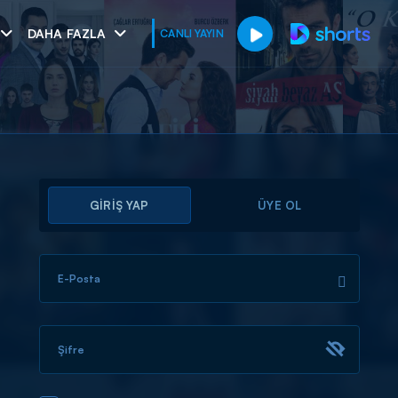
DAHA FAZLA
CANLI YAYIN
GİRİŞ YAP
ÜYE OL
E-Posta
muhteşem ikili
I
Şifre