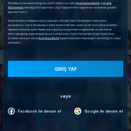
Merhaba, kullanmakta olduğunuz üyelik hesabınıza ilişkin
Aydınlatma Metni
ve
Üyelik
Sözleşmesi
’nde değişiklik yapılmıştır. (İlgili değişiklikleri bağlantıları kullanarak gözden
geçirebilirsiniz.)
Devam etmeniz ve hesabınıza giriş yapmanız halinde Üyelik Sözleşmesini kabul etmiş
sayılacaksınız. Üyelik Sözleşmesini kabul etmeniz halinde; kişisel verilerinizin, Grup Şirketleri
hesaplarınıza ortak üyelik hesabı aracılığıyla giriş yapılmasının sağlanması ve Aydınlatma
Metni’nde sayılan diğer amaçlarla sınırlı olmak üzere, Üyelik Sözleşmesi ile belirlenen Grup
Şirketleri’ne ve yurt dışına
Açık Rıza Metni
kapsamında aktarılmasına açık rıza verdiğiniz kabul
edilecektir.
GİRİŞ YAP
veya
Facebook ile devam et
Google ile devam et