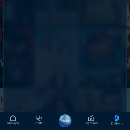
CANLI
Anasayfa
Diziler
Programlar
D-Shorts