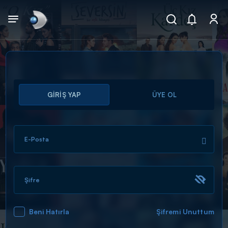
Arama
GİRİŞ YAP
ÜYE OL
muhteşem ikili
ARAMA SONUÇLARI
E-Posta
Şifre
Beni Hatırla
Şifremi Unuttum
DİĞER SONUÇLAR