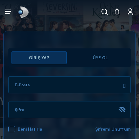
Arama
GİRİŞ YAP
ÜYE OL
muhteşem ikili
ARAMA SONUÇLARI
E-Posta
Şifre
Beni Hatırla
Şifremi Unuttum
DİĞER SONUÇLAR