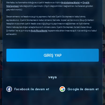
Merhaba, kullanmakta olduğunuz üyelik hesabınıza ilişkin
Aydınlatma Metni
ve
Üyelik
Sözleşmesi
’nde değişiklik yapılmıştır. (İlgili değişiklikleri bağlantıları kullanarak gözden
geçirebilirsiniz.)
Devam etmeniz ve hesabınıza giriş yapmanız halinde Üyelik Sözleşmesini kabul etmiş
sayılacaksınız. Üyelik Sözleşmesini kabul etmeniz halinde; kişisel verilerinizin, Grup Şirketleri
hesaplarınıza ortak üyelik hesabı aracılığıyla giriş yapılmasının sağlanması ve Aydınlatma
Metni’nde sayılan diğer amaçlarla sınırlı olmak üzere, Üyelik Sözleşmesi ile belirlenen Grup
Şirketleri’ne ve yurt dışına
Açık Rıza Metni
kapsamında aktarılmasına açık rıza verdiğiniz kabul
edilecektir.
GİRİŞ YAP
veya
Facebook ile devam et
Google ile devam et