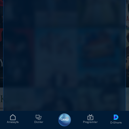
CANLI
Anasayfa
Diziler
Programlar
D-Shorts