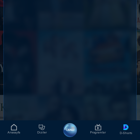
CANLI
Anasayfa
Diziler
Programlar
D-Shorts