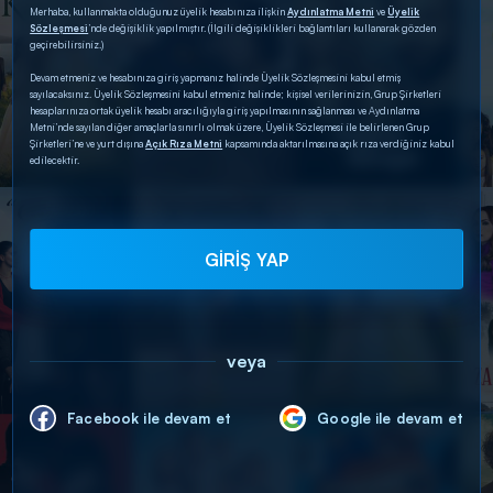
Merhaba, kullanmakta olduğunuz üyelik hesabınıza ilişkin
Aydınlatma Metni
ve
Üyelik
Sözleşmesi
’nde değişiklik yapılmıştır. (İlgili değişiklikleri bağlantıları kullanarak gözden
geçirebilirsiniz.)
Devam etmeniz ve hesabınıza giriş yapmanız halinde Üyelik Sözleşmesini kabul etmiş
sayılacaksınız. Üyelik Sözleşmesini kabul etmeniz halinde; kişisel verilerinizin, Grup Şirketleri
hesaplarınıza ortak üyelik hesabı aracılığıyla giriş yapılmasının sağlanması ve Aydınlatma
Metni’nde sayılan diğer amaçlarla sınırlı olmak üzere, Üyelik Sözleşmesi ile belirlenen Grup
Şirketleri’ne ve yurt dışına
Açık Rıza Metni
kapsamında aktarılmasına açık rıza verdiğiniz kabul
edilecektir.
GİRİŞ YAP
veya
Facebook ile devam et
Google ile devam et