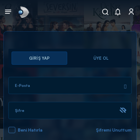
Arama
GİRİŞ YAP
ÜYE OL
muhteşem ikili
ARAMA SONUÇLARI
E-Posta
Şifre
Beni Hatırla
Şifremi Unuttum
DİĞER SONUÇLAR