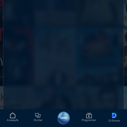
CANLI
Anasayfa
Diziler
Programlar
D-Shorts