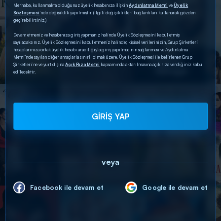
Merhaba, kullanmakta olduğunuz üyelik hesabınıza ilişkin
Aydınlatma Metni
ve
Üyelik
Sözleşmesi
’nde değişiklik yapılmıştır. (İlgili değişiklikleri bağlantıları kullanarak gözden
geçirebilirsiniz.)
Devam etmeniz ve hesabınıza giriş yapmanız halinde Üyelik Sözleşmesini kabul etmiş
sayılacaksınız. Üyelik Sözleşmesini kabul etmeniz halinde; kişisel verilerinizin, Grup Şirketleri
hesaplarınıza ortak üyelik hesabı aracılığıyla giriş yapılmasının sağlanması ve Aydınlatma
Metni’nde sayılan diğer amaçlarla sınırlı olmak üzere, Üyelik Sözleşmesi ile belirlenen Grup
Şirketleri’ne ve yurt dışına
Açık Rıza Metni
kapsamında aktarılmasına açık rıza verdiğiniz kabul
edilecektir.
GİRİŞ YAP
veya
Facebook ile devam et
Google ile devam et