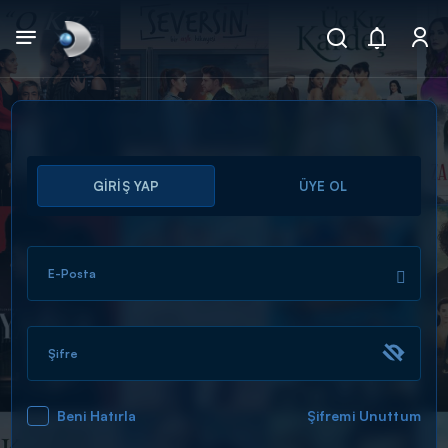
Arama
GİRİŞ YAP
ÜYE OL
muhteşem ikili
ARAMA SONUÇLARI
E-Posta
Şifre
Beni Hatırla
Şifremi Unuttum
DİĞER SONUÇLAR