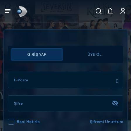
Arama
GİRİŞ YAP
ÜYE OL
muhteşem ikili
ARAMA SONUÇLARI
E-Posta
Şifre
Beni Hatırla
Şifremi Unuttum
DİĞER SONUÇLAR