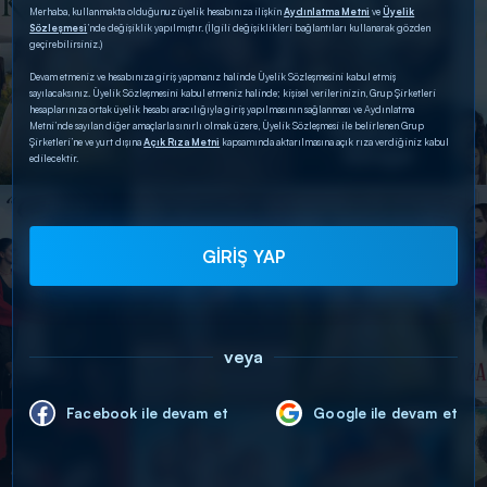
Merhaba, kullanmakta olduğunuz üyelik hesabınıza ilişkin
Aydınlatma Metni
ve
Üyelik
Sözleşmesi
’nde değişiklik yapılmıştır. (İlgili değişiklikleri bağlantıları kullanarak gözden
geçirebilirsiniz.)
Devam etmeniz ve hesabınıza giriş yapmanız halinde Üyelik Sözleşmesini kabul etmiş
sayılacaksınız. Üyelik Sözleşmesini kabul etmeniz halinde; kişisel verilerinizin, Grup Şirketleri
hesaplarınıza ortak üyelik hesabı aracılığıyla giriş yapılmasının sağlanması ve Aydınlatma
Metni’nde sayılan diğer amaçlarla sınırlı olmak üzere, Üyelik Sözleşmesi ile belirlenen Grup
Şirketleri’ne ve yurt dışına
Açık Rıza Metni
kapsamında aktarılmasına açık rıza verdiğiniz kabul
edilecektir.
GİRİŞ YAP
veya
Facebook ile devam et
Google ile devam et