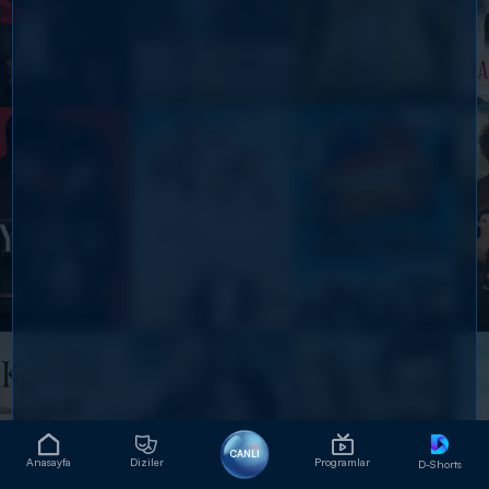
CANLI
Anasayfa
Diziler
Programlar
D-Shorts