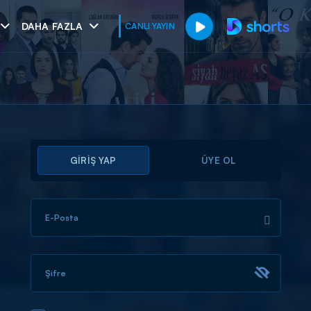
DAHA FAZLA
CANLI YAYIN
GİRİŞ YAP
ÜYE OL
E-Posta
muhteşem ikili
I
Şifre