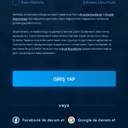
Beni Hatırla
Şifremi Unuttum
Merhaba, kullanmakta olduğunuz üyelik hesabınıza ilişkin
Aydınlatma Metni
ve
Üyelik
Sözleşmesi
’nde değişiklik yapılmıştır. (İlgili değişiklikleri bağlantıları kullanarak
gözden geçirebilirsiniz.)
Devam etmeniz ve hesabınıza giriş yapmanız halinde Üyelik Sözleşmesini kabul etmiş
sayılacaksınız. Üyelik Sözleşmesini kabul etmeniz halinde; kişisel verilerinizin, Grup
Şirketleri hesaplarınıza ortak üyelik hesabı aracılığıyla giriş yapılmasının sağlanması ve
Aydınlatma Metni’nde sayılan diğer amaçlarla sınırlı olmak üzere, Üyelik Sözleşmesi ile
belirlenen Grup Şirketleri’ne ve yurt dışına
Açık Rıza Metni
kapsamında aktarılmasına
açık rıza verdiğiniz kabul edilecektir.
GİRİŞ YAP
veya
Facebook ile devam et
Google ile devam et