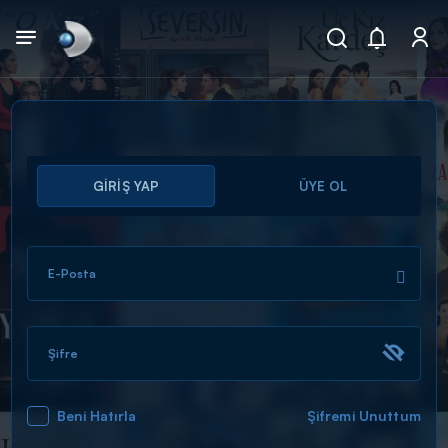
Arama
GİRİŞ YAP
ÜYE OL
muhteşem ikili
ARAMA SONUÇLARI
E-Posta
Şifre
Beni Hatırla
Şifremi Unuttum
DİĞER SONUÇLAR