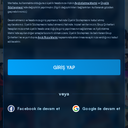
Merhaba, kullanmakta olduğunuz üyelik hesabınıza ilişkin
Aydınlatma Metni
ve
Üyelik
Sözleşmesi
’nde değişiklik yapılmıştır. (İlgili değişiklikleri bağlantıları kullanarak gözden
geçirebilirsiniz.)
Devam etmeniz ve hesabınıza giriş yapmanız halinde Üyelik Sözleşmesini kabul etmiş
sayılacaksınız. Üyelik Sözleşmesini kabul etmeniz halinde; kişisel verilerinizin, Grup Şirketleri
hesaplarınıza ortak üyelik hesabı aracılığıyla giriş yapılmasının sağlanması ve Aydınlatma
Metni’nde sayılan diğer amaçlarla sınırlı olmak üzere, Üyelik Sözleşmesi ile belirlenen Grup
Şirketleri’ne ve yurt dışına
Açık Rıza Metni
kapsamında aktarılmasına açık rıza verdiğiniz kabul
edilecektir.
GİRİŞ YAP
veya
Facebook ile devam et
Google ile devam et