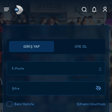
Arama
GİRİŞ YAP
ÜYE OL
muhteşem ikili
ARAMA SONUÇLARI
E-Posta
Şifre
Beni Hatırla
Şifremi Unuttum
DİĞER SONUÇLAR