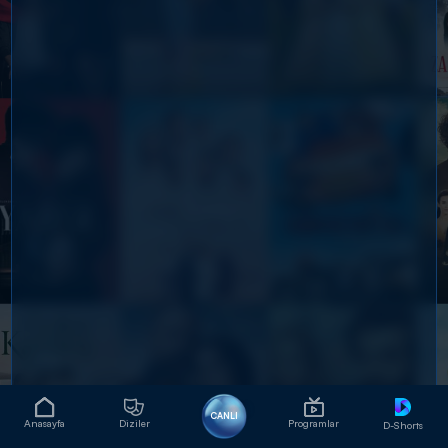
CANLI
Anasayfa
Diziler
Programlar
D-Shorts