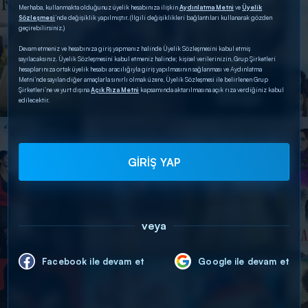
Merhaba, kullanmakta olduğunuz üyelik hesabınıza ilişkin
Aydınlatma Metni
ve
Üyelik
Sözleşmesi
’nde değişiklik yapılmıştır. (İlgili değişiklikleri bağlantıları kullanarak gözden
geçirebilirsiniz.)
Devam etmeniz ve hesabınıza giriş yapmanız halinde Üyelik Sözleşmesini kabul etmiş
sayılacaksınız. Üyelik Sözleşmesini kabul etmeniz halinde; kişisel verilerinizin, Grup Şirketleri
hesaplarınıza ortak üyelik hesabı aracılığıyla giriş yapılmasının sağlanması ve Aydınlatma
Metni’nde sayılan diğer amaçlarla sınırlı olmak üzere, Üyelik Sözleşmesi ile belirlenen Grup
Şirketleri’ne ve yurt dışına
Açık Rıza Metni
kapsamında aktarılmasına açık rıza verdiğiniz kabul
edilecektir.
GİRİŞ YAP
veya
Facebook ile devam et
Google ile devam et