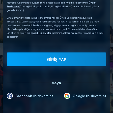
Merhaba, kullanmakta olduğunuz üyelik hesabınıza ilişkin
Aydınlatma Metni
ve
Üyelik
Sözleşmesi
’nde değişiklik yapılmıştır. (İlgili değişiklikleri bağlantıları kullanarak gözden
geçirebilirsiniz.)
Devam etmeniz ve hesabınıza giriş yapmanız halinde Üyelik Sözleşmesini kabul etmiş
sayılacaksınız. Üyelik Sözleşmesini kabul etmeniz halinde; kişisel verilerinizin, Grup Şirketleri
hesaplarınıza ortak üyelik hesabı aracılığıyla giriş yapılmasının sağlanması ve Aydınlatma
Metni’nde sayılan diğer amaçlarla sınırlı olmak üzere, Üyelik Sözleşmesi ile belirlenen Grup
Şirketleri’ne ve yurt dışına
Açık Rıza Metni
kapsamında aktarılmasına açık rıza verdiğiniz kabul
edilecektir.
GİRİŞ YAP
veya
Facebook ile devam et
Google ile devam et