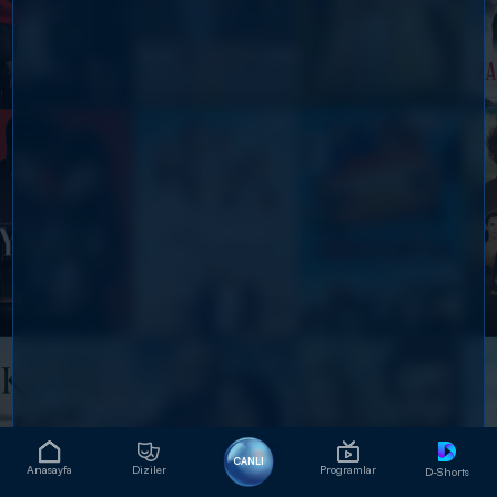
CANLI
Anasayfa
Diziler
Programlar
D-Shorts