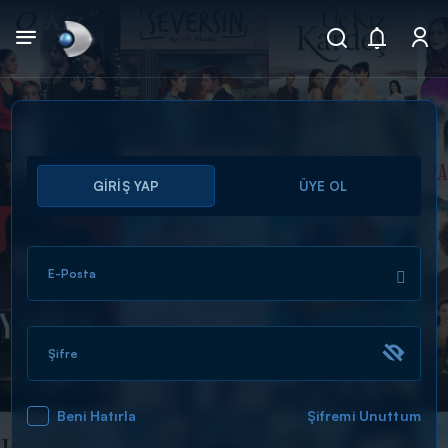
Arama
GİRİŞ YAP
ÜYE OL
muhteşem ikili
ARAMA SONUÇLARI
E-Posta
Şifre
Beni Hatırla
Şifremi Unuttum
DİĞER SONUÇLAR