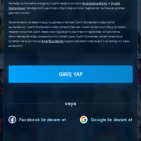
Merhaba, kullanmakta olduğunuz üyelik hesabınıza ilişkin
Aydınlatma Metni
ve
Üyelik
Sözleşmesi
’nde değişiklik yapılmıştır. (İlgili değişiklikleri bağlantıları kullanarak gözden
geçirebilirsiniz.)
Devam etmeniz ve hesabınıza giriş yapmanız halinde Üyelik Sözleşmesini kabul etmiş
sayılacaksınız. Üyelik Sözleşmesini kabul etmeniz halinde; kişisel verilerinizin, Grup Şirketleri
hesaplarınıza ortak üyelik hesabı aracılığıyla giriş yapılmasının sağlanması ve Aydınlatma
Metni’nde sayılan diğer amaçlarla sınırlı olmak üzere, Üyelik Sözleşmesi ile belirlenen Grup
Şirketleri’ne ve yurt dışına
Açık Rıza Metni
kapsamında aktarılmasına açık rıza verdiğiniz kabul
edilecektir.
GİRİŞ YAP
veya
Facebook ile devam et
Google ile devam et