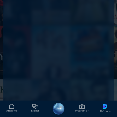
CANLI
Anasayfa
Diziler
Programlar
D-Shorts