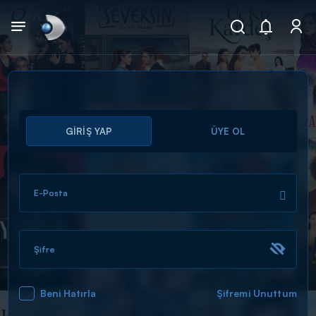
Arama
GİRİŞ YAP
ÜYE OL
muhteşem ikili
ARAMA SONUÇLARI
E-Posta
Şifre
Beni Hatırla
Şifremi Unuttum
DİĞER SONUÇLAR