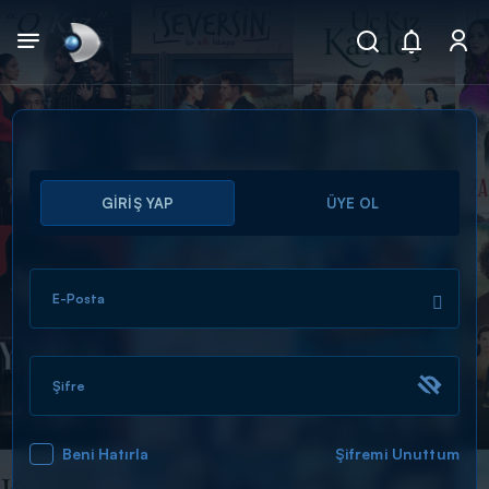
Arama
GİRİŞ YAP
ÜYE OL
muhteşem ikili
ARAMA SONUÇLARI
E-Posta
Şifre
Beni Hatırla
Şifremi Unuttum
DİĞER SONUÇLAR