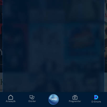
CANLI
Anasayfa
Diziler
Programlar
D-Shorts