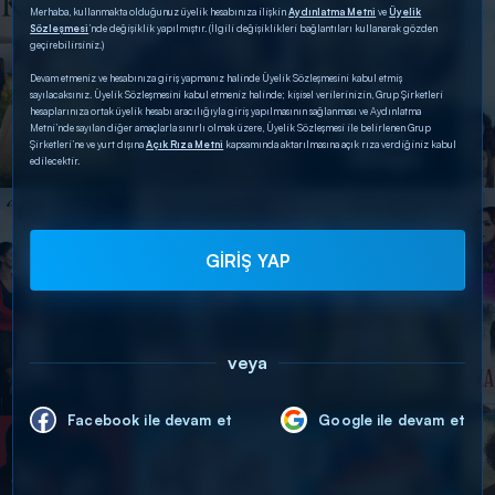
Merhaba, kullanmakta olduğunuz üyelik hesabınıza ilişkin
Aydınlatma Metni
ve
Üyelik
Sözleşmesi
’nde değişiklik yapılmıştır. (İlgili değişiklikleri bağlantıları kullanarak gözden
geçirebilirsiniz.)
Devam etmeniz ve hesabınıza giriş yapmanız halinde Üyelik Sözleşmesini kabul etmiş
sayılacaksınız. Üyelik Sözleşmesini kabul etmeniz halinde; kişisel verilerinizin, Grup Şirketleri
hesaplarınıza ortak üyelik hesabı aracılığıyla giriş yapılmasının sağlanması ve Aydınlatma
Metni’nde sayılan diğer amaçlarla sınırlı olmak üzere, Üyelik Sözleşmesi ile belirlenen Grup
Şirketleri’ne ve yurt dışına
Açık Rıza Metni
kapsamında aktarılmasına açık rıza verdiğiniz kabul
edilecektir.
GİRİŞ YAP
veya
Facebook ile devam et
Google ile devam et