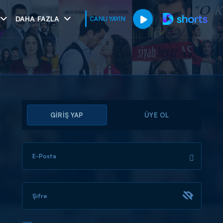
DAHA FAZLA
CANLI YAYIN
GİRİŞ YAP
ÜYE OL
E-Posta
muhteşem ikili
I
Şifre