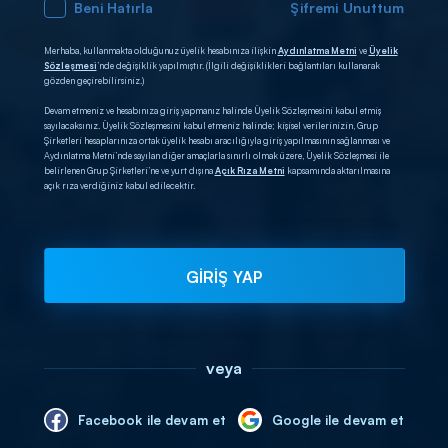
Beni Hatırla
Şifremi Unuttum
Merhaba, kullanmakta olduğunuz üyelik hesabınıza ilişkin
Aydınlatma Metni
ve
Üyelik
Sözleşmesi
’nde değişiklik yapılmıştır. (İlgili değişiklikleri bağlantıları kullanarak
gözden geçirebilirsiniz.)
Devam etmeniz ve hesabınıza giriş yapmanız halinde Üyelik Sözleşmesini kabul etmiş
sayılacaksınız. Üyelik Sözleşmesini kabul etmeniz halinde; kişisel verilerinizin, Grup
Şirketleri hesaplarınıza ortak üyelik hesabı aracılığıyla giriş yapılmasının sağlanması ve
Aydınlatma Metni’nde sayılan diğer amaçlarla sınırlı olmak üzere, Üyelik Sözleşmesi ile
belirlenen Grup Şirketleri’ne ve yurt dışına
Açık Rıza Metni
kapsamında aktarılmasına
açık rıza verdiğiniz kabul edilecektir.
GİRİŞ YAP
veya
Facebook ile devam et
Google ile devam et