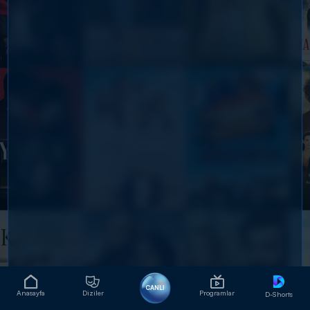
CANLI
Anasayfa
Diziler
Programlar
D-Shorts