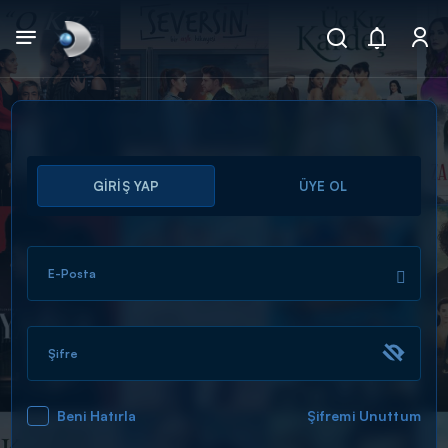
Arama
GİRİŞ YAP
ÜYE OL
muhteşem ikili
ARAMA SONUÇLARI
E-Posta
Şifre
Beni Hatırla
Şifremi Unuttum
DİĞER SONUÇLAR