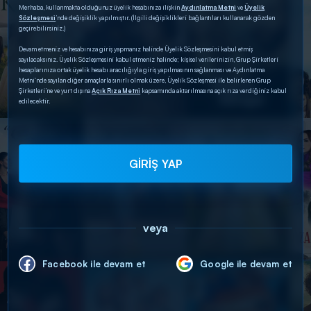
Merhaba, kullanmakta olduğunuz üyelik hesabınıza ilişkin
Aydınlatma Metni
ve
Üyelik
Sözleşmesi
’nde değişiklik yapılmıştır. (İlgili değişiklikleri bağlantıları kullanarak gözden
geçirebilirsiniz.)
Devam etmeniz ve hesabınıza giriş yapmanız halinde Üyelik Sözleşmesini kabul etmiş
sayılacaksınız. Üyelik Sözleşmesini kabul etmeniz halinde; kişisel verilerinizin, Grup Şirketleri
hesaplarınıza ortak üyelik hesabı aracılığıyla giriş yapılmasının sağlanması ve Aydınlatma
Metni’nde sayılan diğer amaçlarla sınırlı olmak üzere, Üyelik Sözleşmesi ile belirlenen Grup
Şirketleri’ne ve yurt dışına
Açık Rıza Metni
kapsamında aktarılmasına açık rıza verdiğiniz kabul
edilecektir.
GİRİŞ YAP
veya
Facebook ile devam et
Google ile devam et