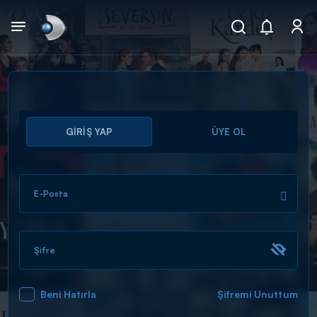
Arama
GİRİŞ YAP
ÜYE OL
muhteşem ikili
ARAMA SONUÇLARI
E-Posta
Şifre
Beni Hatırla
Şifremi Unuttum
DİĞER SONUÇLAR