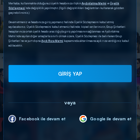
Merhaba, kullanmakta olduğunuz üyelik hesabınıza ilişkin
Aydınlatma Metni
ve
Üyelik
Sözleşmesi
’nde değişiklik yapılmıştır. (İlgili değişiklikleri bağlantıları kullanarak gözden
geçirebilirsiniz.)
Devam etmeniz ve hesabınıza giriş yapmanız halinde Üyelik Sözleşmesini kabul etmiş
sayılacaksınız. Üyelik Sözleşmesini kabul etmeniz halinde; kişisel verilerinizin, Grup Şirketleri
hesaplarınıza ortak üyelik hesabı aracılığıyla giriş yapılmasının sağlanması ve Aydınlatma
Metni’nde sayılan diğer amaçlarla sınırlı olmak üzere, Üyelik Sözleşmesi ile belirlenen Grup
Şirketleri’ne ve yurt dışına
Açık Rıza Metni
kapsamında aktarılmasına açık rıza verdiğiniz kabul
edilecektir.
GİRİŞ YAP
veya
Facebook ile devam et
Google ile devam et