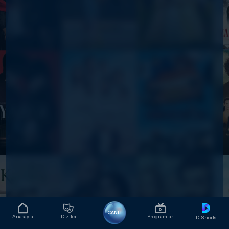
CANLI
Anasayfa
Diziler
Programlar
D-Shorts