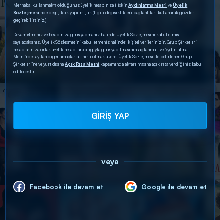
Merhaba, kullanmakta olduğunuz üyelik hesabınıza ilişkin
Aydınlatma Metni
ve
Üyelik
Sözleşmesi
’nde değişiklik yapılmıştır. (İlgili değişiklikleri bağlantıları kullanarak gözden
geçirebilirsiniz.)
Devam etmeniz ve hesabınıza giriş yapmanız halinde Üyelik Sözleşmesini kabul etmiş
sayılacaksınız. Üyelik Sözleşmesini kabul etmeniz halinde; kişisel verilerinizin, Grup Şirketleri
hesaplarınıza ortak üyelik hesabı aracılığıyla giriş yapılmasının sağlanması ve Aydınlatma
Metni’nde sayılan diğer amaçlarla sınırlı olmak üzere, Üyelik Sözleşmesi ile belirlenen Grup
Şirketleri’ne ve yurt dışına
Açık Rıza Metni
kapsamında aktarılmasına açık rıza verdiğiniz kabul
edilecektir.
GİRİŞ YAP
veya
Facebook ile devam et
Google ile devam et