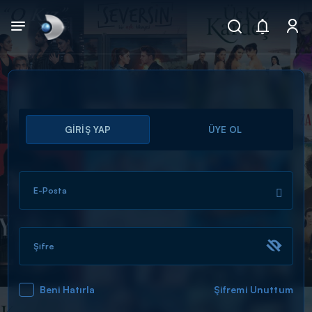
Arama
GİRİŞ YAP
ÜYE OL
muhteşem ikili
ARAMA SONUÇLARI
E-Posta
Şifre
Beni Hatırla
Şifremi Unuttum
DİĞER SONUÇLAR