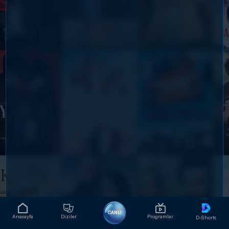
CANLI
Anasayfa
Diziler
Programlar
D-Shorts