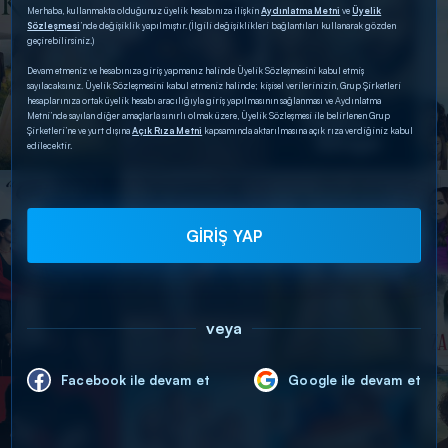
Merhaba, kullanmakta olduğunuz üyelik hesabınıza ilişkin
Aydınlatma Metni
ve
Üyelik
Sözleşmesi
’nde değişiklik yapılmıştır. (İlgili değişiklikleri bağlantıları kullanarak gözden
geçirebilirsiniz.)
Devam etmeniz ve hesabınıza giriş yapmanız halinde Üyelik Sözleşmesini kabul etmiş
sayılacaksınız. Üyelik Sözleşmesini kabul etmeniz halinde; kişisel verilerinizin, Grup Şirketleri
hesaplarınıza ortak üyelik hesabı aracılığıyla giriş yapılmasının sağlanması ve Aydınlatma
Metni’nde sayılan diğer amaçlarla sınırlı olmak üzere, Üyelik Sözleşmesi ile belirlenen Grup
Şirketleri’ne ve yurt dışına
Açık Rıza Metni
kapsamında aktarılmasına açık rıza verdiğiniz kabul
edilecektir.
GİRİŞ YAP
veya
Facebook ile devam et
Google ile devam et