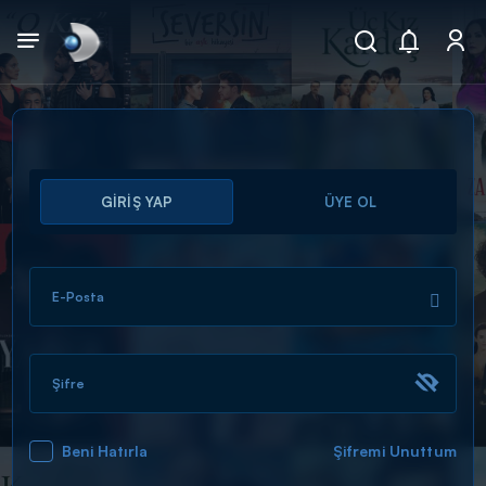
Arama
GİRİŞ YAP
ÜYE OL
muhteşem ikili
ARAMA SONUÇLARI
E-Posta
Şifre
Beni Hatırla
Şifremi Unuttum
DİĞER SONUÇLAR