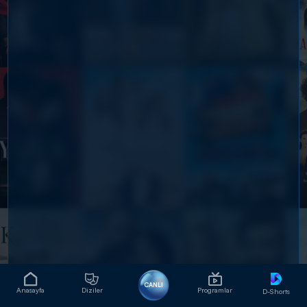
CANLI
Anasayfa
Diziler
Programlar
D-Shorts