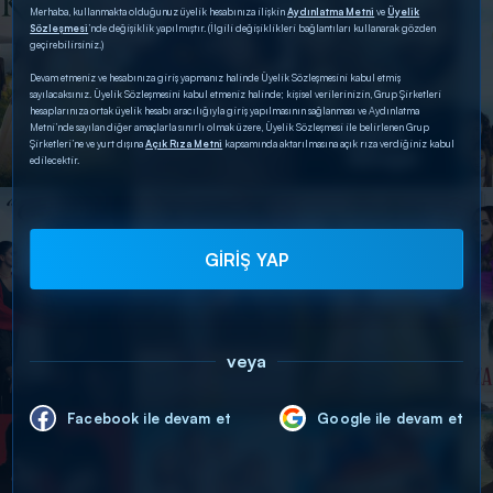
Merhaba, kullanmakta olduğunuz üyelik hesabınıza ilişkin
Aydınlatma Metni
ve
Üyelik
Sözleşmesi
’nde değişiklik yapılmıştır. (İlgili değişiklikleri bağlantıları kullanarak gözden
geçirebilirsiniz.)
Devam etmeniz ve hesabınıza giriş yapmanız halinde Üyelik Sözleşmesini kabul etmiş
sayılacaksınız. Üyelik Sözleşmesini kabul etmeniz halinde; kişisel verilerinizin, Grup Şirketleri
hesaplarınıza ortak üyelik hesabı aracılığıyla giriş yapılmasının sağlanması ve Aydınlatma
Metni’nde sayılan diğer amaçlarla sınırlı olmak üzere, Üyelik Sözleşmesi ile belirlenen Grup
Şirketleri’ne ve yurt dışına
Açık Rıza Metni
kapsamında aktarılmasına açık rıza verdiğiniz kabul
edilecektir.
GİRİŞ YAP
veya
Facebook ile devam et
Google ile devam et