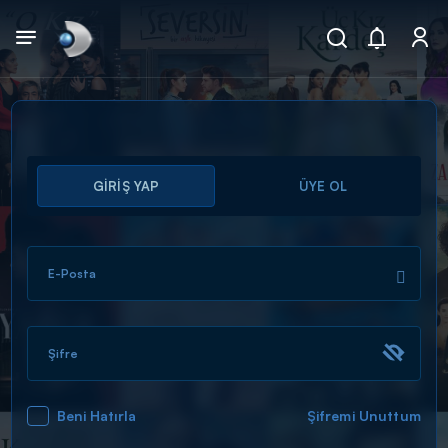
Arama
GİRİŞ YAP
ÜYE OL
muhteşem ikili
ARAMA SONUÇLARI
E-Posta
Şifre
Beni Hatırla
Şifremi Unuttum
DİĞER SONUÇLAR