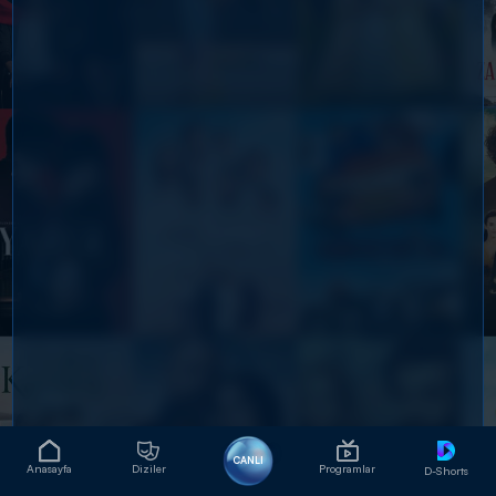
CANLI
Anasayfa
Diziler
Programlar
D-Shorts