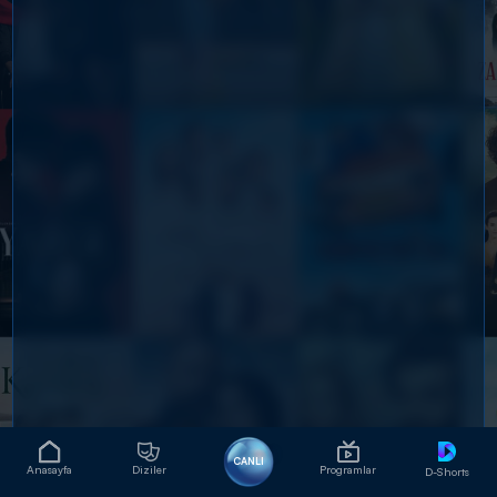
CANLI
Anasayfa
Diziler
Programlar
D-Shorts