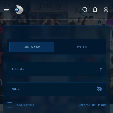
Arama
GİRİŞ YAP
ÜYE OL
muhteşem ikili
ARAMA SONUÇLARI
E-Posta
Şifre
Beni Hatırla
Şifremi Unuttum
DİĞER SONUÇLAR