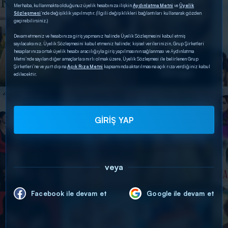
Merhaba, kullanmakta olduğunuz üyelik hesabınıza ilişkin
Aydınlatma Metni
ve
Üyelik
Sözleşmesi
’nde değişiklik yapılmıştır. (İlgili değişiklikleri bağlantıları kullanarak gözden
geçirebilirsiniz.)
Devam etmeniz ve hesabınıza giriş yapmanız halinde Üyelik Sözleşmesini kabul etmiş
sayılacaksınız. Üyelik Sözleşmesini kabul etmeniz halinde; kişisel verilerinizin, Grup Şirketleri
hesaplarınıza ortak üyelik hesabı aracılığıyla giriş yapılmasının sağlanması ve Aydınlatma
Metni’nde sayılan diğer amaçlarla sınırlı olmak üzere, Üyelik Sözleşmesi ile belirlenen Grup
Şirketleri’ne ve yurt dışına
Açık Rıza Metni
kapsamında aktarılmasına açık rıza verdiğiniz kabul
edilecektir.
GİRİŞ YAP
veya
Facebook ile devam et
Google ile devam et