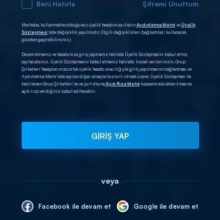
Beni Hatırla
Şifremi Unuttum
Merhaba, kullanmakta olduğunuz üyelik hesabınıza ilişkin
Aydınlatma Metni
ve
Üyelik
Sözleşmesi
’nde değişiklik yapılmıştır. (İlgili değişiklikleri bağlantıları kullanarak
gözden geçirebilirsiniz.)
Devam etmeniz ve hesabınıza giriş yapmanız halinde Üyelik Sözleşmesini kabul etmiş
sayılacaksınız. Üyelik Sözleşmesini kabul etmeniz halinde; kişisel verilerinizin, Grup
Şirketleri hesaplarınıza ortak üyelik hesabı aracılığıyla giriş yapılmasının sağlanması ve
Aydınlatma Metni’nde sayılan diğer amaçlarla sınırlı olmak üzere, Üyelik Sözleşmesi ile
belirlenen Grup Şirketleri’ne ve yurt dışına
Açık Rıza Metni
kapsamında aktarılmasına
açık rıza verdiğiniz kabul edilecektir.
GİRİŞ YAP
veya
Facebook ile devam et
Google ile devam et