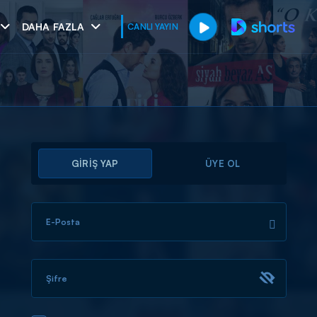
DAHA FAZLA
CANLI YAYIN
GİRİŞ YAP
ÜYE OL
E-Posta
muhteşem ikili
I
Şifre