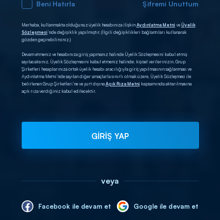
Beni Hatırla
Şifremi Unuttum
Merhaba, kullanmakta olduğunuz üyelik hesabınıza ilişkin
Aydınlatma Metni
ve
Üyelik
Sözleşmesi
’nde değişiklik yapılmıştır. (İlgili değişiklikleri bağlantıları kullanarak
gözden geçirebilirsiniz.)
Devam etmeniz ve hesabınıza giriş yapmanız halinde Üyelik Sözleşmesini kabul etmiş
sayılacaksınız. Üyelik Sözleşmesini kabul etmeniz halinde; kişisel verilerinizin, Grup
Şirketleri hesaplarınıza ortak üyelik hesabı aracılığıyla giriş yapılmasının sağlanması ve
Aydınlatma Metni’nde sayılan diğer amaçlarla sınırlı olmak üzere, Üyelik Sözleşmesi ile
belirlenen Grup Şirketleri’ne ve yurt dışına
Açık Rıza Metni
kapsamında aktarılmasına
açık rıza verdiğiniz kabul edilecektir.
GİRİŞ YAP
veya
Facebook ile devam et
Google ile devam et