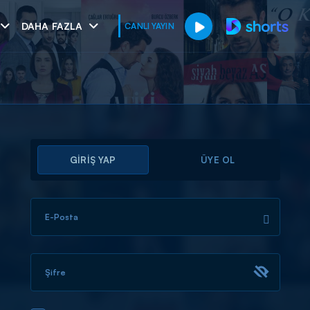
DAHA FAZLA
CANLI YAYIN
GİRİŞ YAP
ÜYE OL
E-Posta
muhteşem ikili
I
Şifre