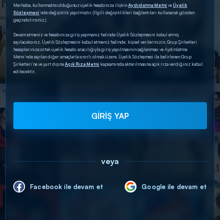
Merhaba, kullanmakta olduğunuz üyelik hesabınıza ilişkin
Aydınlatma Metni
ve
Üyelik
Sözleşmesi
’nde değişiklik yapılmıştır. (İlgili değişiklikleri bağlantıları kullanarak gözden
geçirebilirsiniz.)
Devam etmeniz ve hesabınıza giriş yapmanız halinde Üyelik Sözleşmesini kabul etmiş
sayılacaksınız. Üyelik Sözleşmesini kabul etmeniz halinde; kişisel verilerinizin, Grup Şirketleri
hesaplarınıza ortak üyelik hesabı aracılığıyla giriş yapılmasının sağlanması ve Aydınlatma
Metni’nde sayılan diğer amaçlarla sınırlı olmak üzere, Üyelik Sözleşmesi ile belirlenen Grup
Şirketleri’ne ve yurt dışına
Açık Rıza Metni
kapsamında aktarılmasına açık rıza verdiğiniz kabul
edilecektir.
GİRİŞ YAP
veya
Facebook ile devam et
Google ile devam et