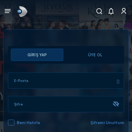
Arama
GİRİŞ YAP
ÜYE OL
muhteşem ikili
ARAMA SONUÇLARI
E-Posta
Şifre
Beni Hatırla
Şifremi Unuttum
DİĞER SONUÇLAR