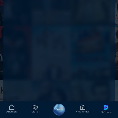
CANLI
Anasayfa
Diziler
Programlar
D-Shorts