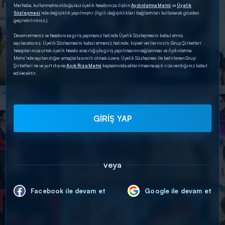
Merhaba, kullanmakta olduğunuz üyelik hesabınıza ilişkin
Aydınlatma Metni
ve
Üyelik
Sözleşmesi
’nde değişiklik yapılmıştır. (İlgili değişiklikleri bağlantıları kullanarak gözden
geçirebilirsiniz.)
Devam etmeniz ve hesabınıza giriş yapmanız halinde Üyelik Sözleşmesini kabul etmiş
sayılacaksınız. Üyelik Sözleşmesini kabul etmeniz halinde; kişisel verilerinizin, Grup Şirketleri
hesaplarınıza ortak üyelik hesabı aracılığıyla giriş yapılmasının sağlanması ve Aydınlatma
Metni’nde sayılan diğer amaçlarla sınırlı olmak üzere, Üyelik Sözleşmesi ile belirlenen Grup
Şirketleri’ne ve yurt dışına
Açık Rıza Metni
kapsamında aktarılmasına açık rıza verdiğiniz kabul
edilecektir.
GİRİŞ YAP
veya
Facebook ile devam et
Google ile devam et