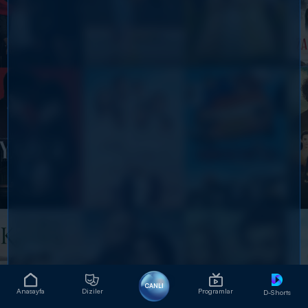
CANLI
Anasayfa
Diziler
Programlar
D-Shorts