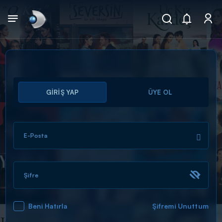
Arama
GİRİŞ YAP
ÜYE OL
muhteşem ikili
ARAMA SONUÇLARI
E-Posta
Şifre
Beni Hatırla
Şifremi Unuttum
DİĞER SONUÇLAR