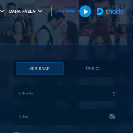
DAHA FAZLA
CANLI YAYIN
GİRİŞ YAP
ÜYE OL
E-Posta
muhteşem ikili
I
Şifre