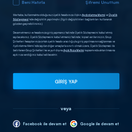
Beni Hatırla
Şifremi Unuttum
Merhaba, kullanmakta olduğunuz üyelik hesabınıza ilişkin
Aydınlatma Metni
ve
Üyelik
Sözleşmesi
’nde değişiklik yapılmıştır. (İlgili değişiklikleri bağlantıları kullanarak
gözden geçirebilirsiniz.)
Devam etmeniz ve hesabınıza giriş yapmanız halinde Üyelik Sözleşmesini kabul etmiş
sayılacaksınız. Üyelik Sözleşmesini kabul etmeniz halinde; kişisel verilerinizin, Grup
Şirketleri hesaplarınıza ortak üyelik hesabı aracılığıyla giriş yapılmasının sağlanması ve
Aydınlatma Metni’nde sayılan diğer amaçlarla sınırlı olmak üzere, Üyelik Sözleşmesi ile
belirlenen Grup Şirketleri’ne ve yurt dışına
Açık Rıza Metni
kapsamında aktarılmasına
açık rıza verdiğiniz kabul edilecektir.
GİRİŞ YAP
veya
Facebook ile devam et
Google ile devam et