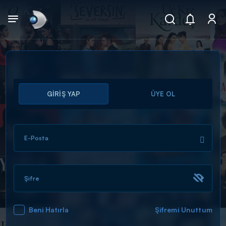
Arama
GİRİŞ YAP
ÜYE OL
muhteşem ikili
ARAMA SONUÇLARI
E-Posta
Şifre
Beni Hatırla
Şifremi Unuttum
DİĞER SONUÇLAR