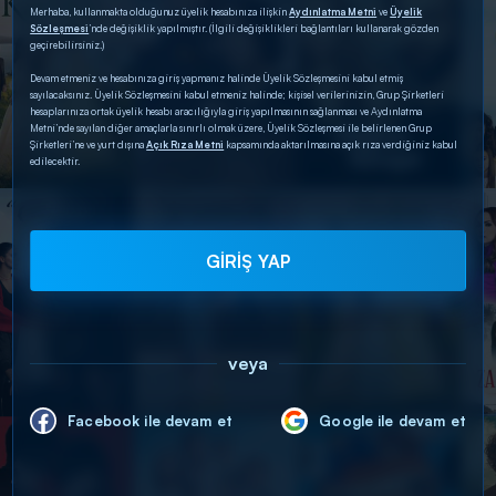
Merhaba, kullanmakta olduğunuz üyelik hesabınıza ilişkin
Aydınlatma Metni
ve
Üyelik
Sözleşmesi
’nde değişiklik yapılmıştır. (İlgili değişiklikleri bağlantıları kullanarak gözden
geçirebilirsiniz.)
Devam etmeniz ve hesabınıza giriş yapmanız halinde Üyelik Sözleşmesini kabul etmiş
sayılacaksınız. Üyelik Sözleşmesini kabul etmeniz halinde; kişisel verilerinizin, Grup Şirketleri
hesaplarınıza ortak üyelik hesabı aracılığıyla giriş yapılmasının sağlanması ve Aydınlatma
Metni’nde sayılan diğer amaçlarla sınırlı olmak üzere, Üyelik Sözleşmesi ile belirlenen Grup
Şirketleri’ne ve yurt dışına
Açık Rıza Metni
kapsamında aktarılmasına açık rıza verdiğiniz kabul
edilecektir.
GİRİŞ YAP
veya
Facebook ile devam et
Google ile devam et