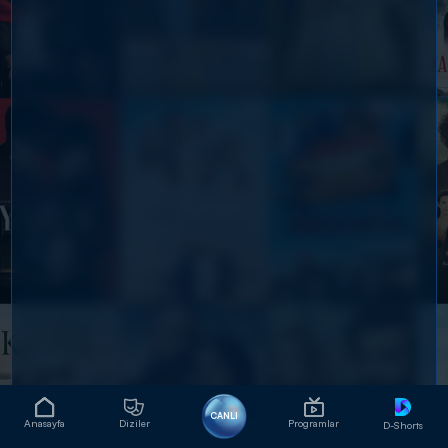
CANLI
Anasayfa
Diziler
Programlar
D-Shorts