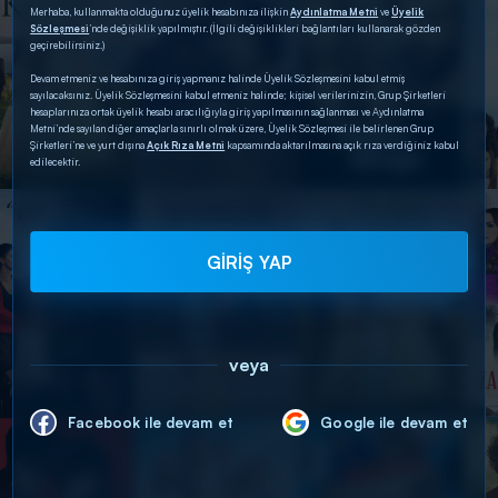
Merhaba, kullanmakta olduğunuz üyelik hesabınıza ilişkin
Aydınlatma Metni
ve
Üyelik
Sözleşmesi
’nde değişiklik yapılmıştır. (İlgili değişiklikleri bağlantıları kullanarak gözden
geçirebilirsiniz.)
Devam etmeniz ve hesabınıza giriş yapmanız halinde Üyelik Sözleşmesini kabul etmiş
sayılacaksınız. Üyelik Sözleşmesini kabul etmeniz halinde; kişisel verilerinizin, Grup Şirketleri
hesaplarınıza ortak üyelik hesabı aracılığıyla giriş yapılmasının sağlanması ve Aydınlatma
Metni’nde sayılan diğer amaçlarla sınırlı olmak üzere, Üyelik Sözleşmesi ile belirlenen Grup
Şirketleri’ne ve yurt dışına
Açık Rıza Metni
kapsamında aktarılmasına açık rıza verdiğiniz kabul
edilecektir.
GİRİŞ YAP
veya
Facebook ile devam et
Google ile devam et