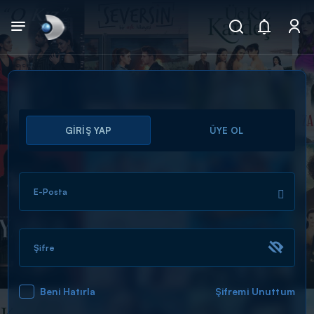
Arama
GİRİŞ YAP
ÜYE OL
muhteşem ikili
ARAMA SONUÇLARI
E-Posta
Şifre
Beni Hatırla
Şifremi Unuttum
DİĞER SONUÇLAR