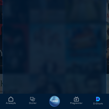
CANLI
Anasayfa
Diziler
Programlar
D-Shorts