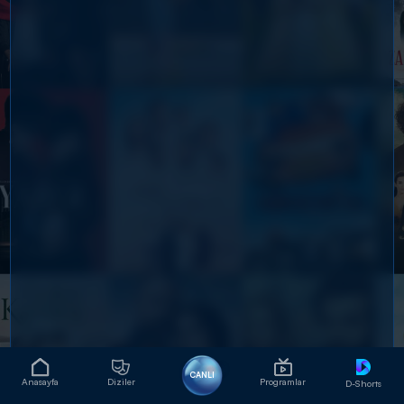
CANLI
Anasayfa
Diziler
Programlar
D-Shorts