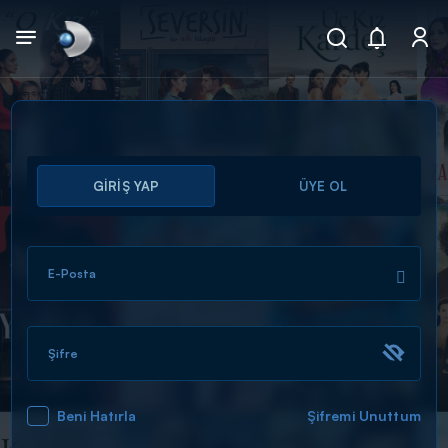
Arama
GİRİŞ YAP
ÜYE OL
muhteşem ikili
ARAMA SONUÇLARI
E-Posta
Şifre
Beni Hatırla
Şifremi Unuttum
DİĞER SONUÇLAR