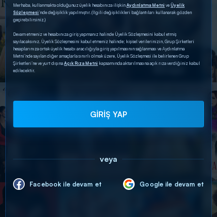
Merhaba, kullanmakta olduğunuz üyelik hesabınıza ilişkin
Aydınlatma Metni
ve
Üyelik
Sözleşmesi
’nde değişiklik yapılmıştır. (İlgili değişiklikleri bağlantıları kullanarak gözden
geçirebilirsiniz.)
Devam etmeniz ve hesabınıza giriş yapmanız halinde Üyelik Sözleşmesini kabul etmiş
sayılacaksınız. Üyelik Sözleşmesini kabul etmeniz halinde; kişisel verilerinizin, Grup Şirketleri
hesaplarınıza ortak üyelik hesabı aracılığıyla giriş yapılmasının sağlanması ve Aydınlatma
Metni’nde sayılan diğer amaçlarla sınırlı olmak üzere, Üyelik Sözleşmesi ile belirlenen Grup
Şirketleri’ne ve yurt dışına
Açık Rıza Metni
kapsamında aktarılmasına açık rıza verdiğiniz kabul
edilecektir.
GİRİŞ YAP
veya
Facebook ile devam et
Google ile devam et