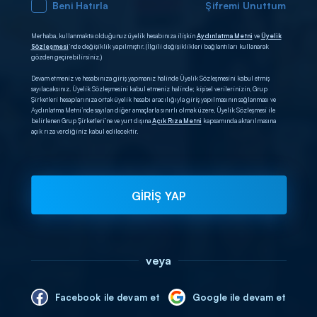
Beni Hatırla
Şifremi Unuttum
Merhaba, kullanmakta olduğunuz üyelik hesabınıza ilişkin
Aydınlatma Metni
ve
Üyelik
Sözleşmesi
’nde değişiklik yapılmıştır. (İlgili değişiklikleri bağlantıları kullanarak
gözden geçirebilirsiniz.)
Devam etmeniz ve hesabınıza giriş yapmanız halinde Üyelik Sözleşmesini kabul etmiş
sayılacaksınız. Üyelik Sözleşmesini kabul etmeniz halinde; kişisel verilerinizin, Grup
Şirketleri hesaplarınıza ortak üyelik hesabı aracılığıyla giriş yapılmasının sağlanması ve
Aydınlatma Metni’nde sayılan diğer amaçlarla sınırlı olmak üzere, Üyelik Sözleşmesi ile
belirlenen Grup Şirketleri’ne ve yurt dışına
Açık Rıza Metni
kapsamında aktarılmasına
açık rıza verdiğiniz kabul edilecektir.
GİRİŞ YAP
veya
Facebook ile devam et
Google ile devam et