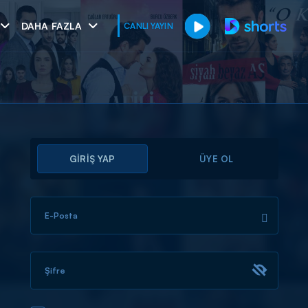
DAHA FAZLA
CANLI YAYIN
GİRİŞ YAP
ÜYE OL
E-Posta
muhteşem ikili
I
Şifre