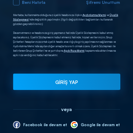
Beni Hatırla
Şifremi Unuttum
Merhaba, kullanmakta olduğunuz üyelik hesabınıza ilişkin
Aydınlatma Metni
ve
Üyelik
Sözleşmesi
’nde değişiklik yapılmıştır. (İlgili değişiklikleri bağlantıları kullanarak
gözden geçirebilirsiniz.)
Devam etmeniz ve hesabınıza giriş yapmanız halinde Üyelik Sözleşmesini kabul etmiş
sayılacaksınız. Üyelik Sözleşmesini kabul etmeniz halinde; kişisel verilerinizin, Grup
Şirketleri hesaplarınıza ortak üyelik hesabı aracılığıyla giriş yapılmasının sağlanması ve
Aydınlatma Metni’nde sayılan diğer amaçlarla sınırlı olmak üzere, Üyelik Sözleşmesi ile
belirlenen Grup Şirketleri’ne ve yurt dışına
Açık Rıza Metni
kapsamında aktarılmasına
açık rıza verdiğiniz kabul edilecektir.
GİRİŞ YAP
veya
Facebook ile devam et
Google ile devam et