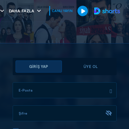
DAHA FAZLA
CANLI YAYIN
GİRİŞ YAP
ÜYE OL
E-Posta
muhteşem ikili
I
Şifre