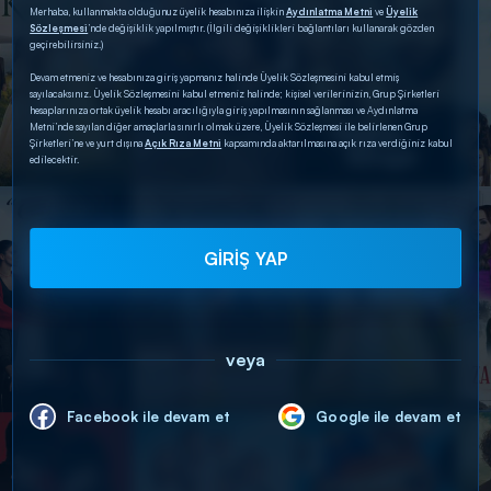
Merhaba, kullanmakta olduğunuz üyelik hesabınıza ilişkin
Aydınlatma Metni
ve
Üyelik
Sözleşmesi
’nde değişiklik yapılmıştır. (İlgili değişiklikleri bağlantıları kullanarak gözden
geçirebilirsiniz.)
Devam etmeniz ve hesabınıza giriş yapmanız halinde Üyelik Sözleşmesini kabul etmiş
sayılacaksınız. Üyelik Sözleşmesini kabul etmeniz halinde; kişisel verilerinizin, Grup Şirketleri
hesaplarınıza ortak üyelik hesabı aracılığıyla giriş yapılmasının sağlanması ve Aydınlatma
Metni’nde sayılan diğer amaçlarla sınırlı olmak üzere, Üyelik Sözleşmesi ile belirlenen Grup
Şirketleri’ne ve yurt dışına
Açık Rıza Metni
kapsamında aktarılmasına açık rıza verdiğiniz kabul
edilecektir.
GİRİŞ YAP
veya
Facebook ile devam et
Google ile devam et