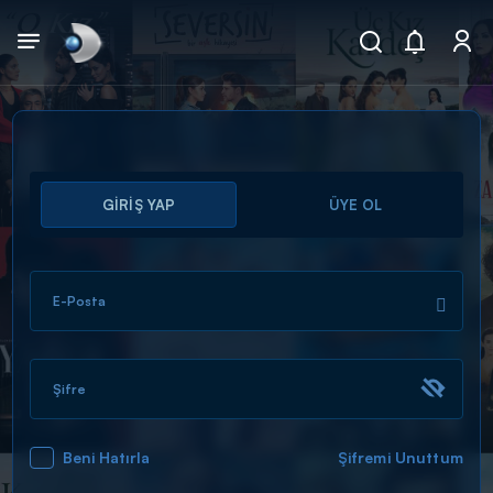
Arama
GİRİŞ YAP
ÜYE OL
muhteşem ikili
ARAMA SONUÇLARI
E-Posta
Şifre
Beni Hatırla
Şifremi Unuttum
DİĞER SONUÇLAR