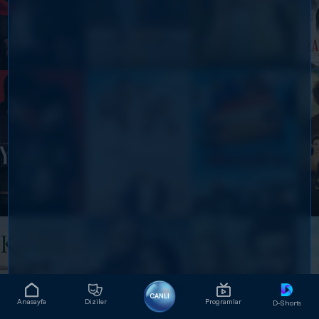
CANLI
Anasayfa
Diziler
Programlar
D-Shorts